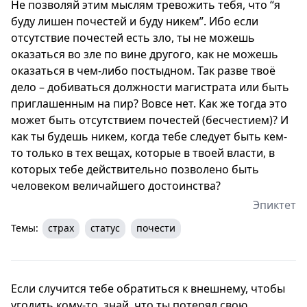
Не позволяй этим мыслям тревожить тебя, что “я
буду лишен почестей и буду никем”. Ибо если
отсутствие почестей есть зло, ты не можешь
оказаться во зле по вине другого, как не можешь
оказаться в чем-либо постыдном. Так разве твоё
дело – добиваться должности магистрата или быть
приглашенным на пир? Вовсе нет. Как же тогда это
может быть отсутствием почестей (бесчестием)? И
как ты будешь никем, когда тебе следует быть кем-
то только в тех вещах, которые в твоей власти, в
которых тебе действительно позволено быть
человеком величайшего достоинства?
Эпиктет
Темы:
страх
статус
почести
Если случится тебе обратиться к внешнему, чтобы
угодить кому-то, знай, что ты потерял свою