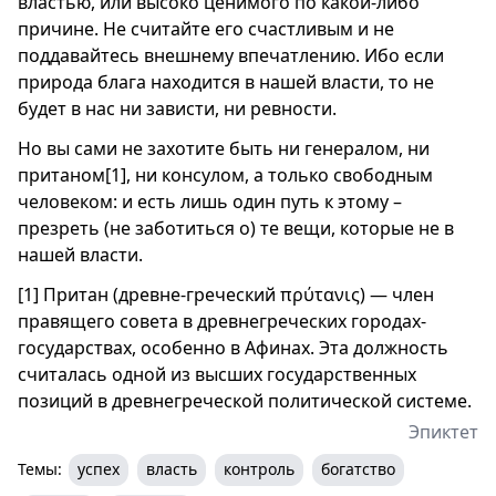
властью, или высоко ценимого по какой-либо
причине. Не считайте его счастливым и не
поддавайтесь внешнему впечатлению. Ибо если
природа блага находится в нашей власти, то не
будет в нас ни зависти, ни ревности.
Но вы сами не захотите быть ни генералом, ни
пританом[1], ни консулом, а только свободным
человеком: и есть лишь один путь к этому –
презреть (не заботиться о) те вещи, которые не в
нашей власти.
[1] Притан (древне-греческий πρύτανις) — член
правящего совета в древнегреческих городах-
государствах, особенно в Афинах. Эта должность
считалась одной из высших государственных
позиций в древнегреческой политической системе.
Эпиктет
Темы:
успех
власть
контроль
богатство