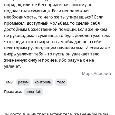
порядок, или же беспорядочная, никому не
подвластная сумятица. Если непреложная
необходимость, то чего же ты упираешься? Если
промысел, доступный мольбам, то сделай себя
достойным божественной помощи. Если же никем
не руководимая сумятица, то будь доволен уже тем,
что среди этого вихря ты сам обладаешь в себе
некоторым руководящим началом ума. И если даже
вихрь увлечет тебя – то пусть он увлекает тело,
жизненную силу и прочее, ибо разума он не
увлечет.
Марк Аврелий
Темы:
разум
контроль
тело
Практики:
amor fati
Ты состоишь из трех частей: тела, жизненной силы