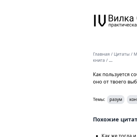
Главная
/
Цитаты
/
М
книга
/
...
Как пользуется со
оно от твоего выб
Темы:
разум
кон
Похожие цита
Как же тогда 