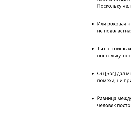
Поскольку чел
Или роковая н
не подвластна
Ты состоишь из
постольку, по
Он [Бог] дал м
помехи, ни пр
Разница между
человек постоя