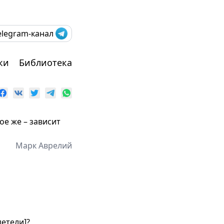
elegram-канал
ки
Библиотека
ое же – зависит
Марк Аврелий
детели]?