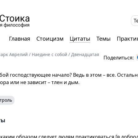
T
Главная
Стоицизм
Цитаты
Темы
Практи
арк Аврелий
/
Наедине с собой
/
Двенадцатая
Поделиться:
бой господствующее начало? Ведь в этом – все. Остальн
ора или не зависит – тлен и дым.
троль
ты
и каким образом следует людям практиковаться [в добро