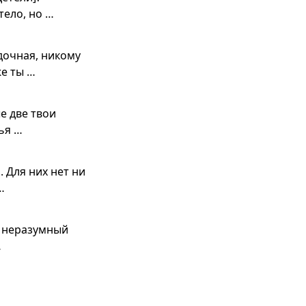
тело, но …
дочная, никому
же ты …
е две твои
ья …
. Для них нет ни
…
о неразумный
…