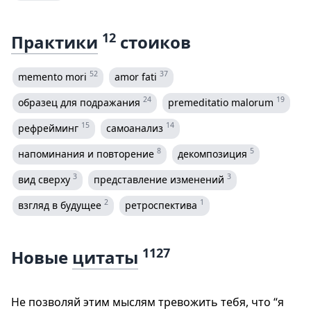
12
Практики
стоиков
52
37
memento mori
amor fati
24
19
образец для подражания
premeditatio malorum
15
14
рефрейминг
самоанализ
8
5
напоминания и повторение
декомпозиция
3
3
вид сверху
представление изменений
2
1
взгляд в будущее
ретроспектива
1127
Новые
цитаты
Не позволяй этим мыслям тревожить тебя, что “я