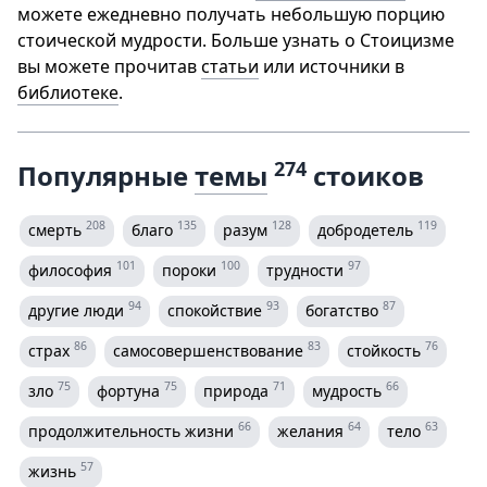
можете ежедневно получать небольшую порцию
стоической мудрости. Больше узнать о Стоицизме
вы можете прочитав
статьи
или источники в
библиотеке
.
274
Популярные
темы
стоиков
208
135
128
119
смерть
благо
разум
добродетель
101
100
97
философия
пороки
трудности
94
93
87
другие люди
спокойствие
богатство
86
83
76
страх
самосовершенствование
стойкость
75
75
71
66
зло
фортуна
природа
мудрость
66
64
63
продолжительность жизни
желания
тело
57
жизнь