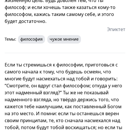
жизненную цель. Будь доволен тем, что ты
философ; и если хочешь также казаться кому-то
философом, кажись таким самому себе, и этого
будет достаточно.
Эпиктет
Темы:
философия
чужое мнение
Если ты стремишься к философии, приготовься с
самого начала к тому, что будешь осмеян, что
многие будут насмехаться над тобой и говорить:
“Смотрите, он вдруг стал философом; откуда у него
этот надменный взгляд?” Ты же не показывай
надменного взгляда, но твёрдо держись того, что
кажется тебе наилучшим, как поставленный Богом
на это место. И помни: если ты останешься верен
своим принципам, те, кто сначала насмехался над
тобой, потом будут тобой восхищаться; но если ты