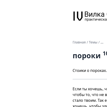
Главная
/
Темы
/
...
1
пороки
Стоики о пороках.
Если ты хочешь, ч
чтобы то, что не 
стало твоим. Так 
хочешь, чтобы зло