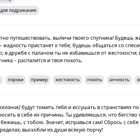
 для подражания
тно путешествовать, вылечи твоего спутника! Будешь ж
 жадность пристанет к тебе; будешь общаться со спеси
; в дружбе с палачом ты не избавишься от жестокости;
ника – распалится и твоя похоть.
я
пороки
пример
жестокость
похоть
алчность
о
желания]
будут томить тебя и иссушать в странствиях по
осить в себе их причины. Ты удивляешься, что бегство 
ы бежишь, с тобою. Значит, исправься сам! Сбрось с себ
ределах, выскобли из души всякую порчу!