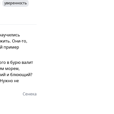
уверенность
 научились
жить. Они-то,
ий пример
ого в бурю валит
мим морем,
вший и блюющий?
 Нужно не
Сенека