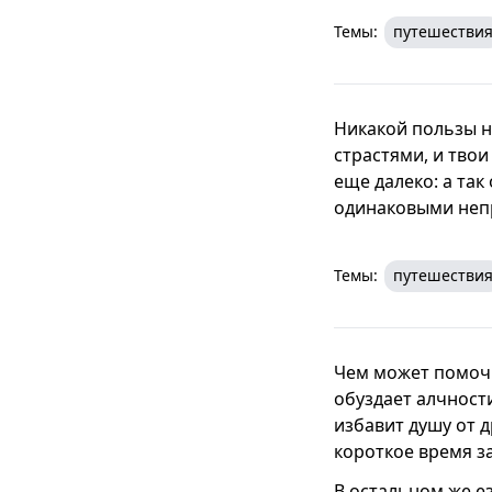
Темы:
путешестви
Никакой пользы не
страстями, и твои
еще далеко: а так 
одинаковыми непр
Темы:
путешестви
Чем может помочь
обуздает алчности
избавит душу от д
короткое время з
В остальном же ез