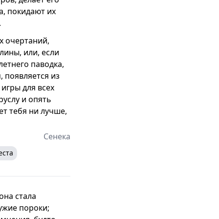
а, покидают их
.
х очертаний,
ины, или, если
летнего паводка,
я, появляется из
 игры для всех
руслу и опять
ет тебя ни лучше,
Сенека
еста
она стала
ужие пороки;