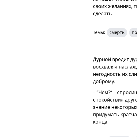
своих желаниях, т
сделать.
Темы:
смерть
по
Дурной вредит дур
восхваляя наслаж
негодность их сл
доброму.
– “Чем?” – спроси
спокойствия друг
знание некоторых 
придумать кратча
конца.