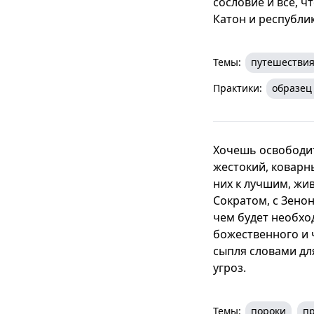
сословие и все, ч
Катон и республик
Темы:
путешестви
Практики:
образец
Хочешь освободит
жестокий, коварны
них к лучшим, жив
Сократом, с Зенон
чем будет необхо
божественного и 
сыпля словами дл
угроз.
Темы:
пороки
п