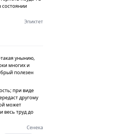
в состоянии
Эпиктет
потакая унынию,
оки многих и
добрый полезен
ость; при виде
ередаст другому
гой может
и весь труд до
Сенека