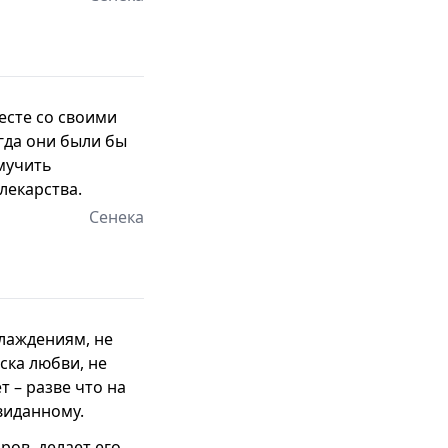
есте со своими
огда они были бы
 мучить
лекарства.
Сенека
слаждениям, не
ска любви, не
т – разве что на
виданному.
ров, делает его