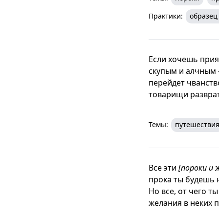
Практики:
образец
Если хочешь прия
скупым и алчным –
перейдет чванство
товарищи разврат
Темы:
путешестви
Все эти
[пороки и 
прока ты будешь н
Но все, от чего т
желания в неких п