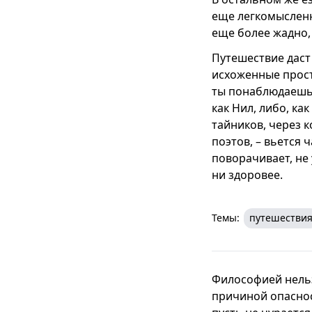
еще легкомысленн
еще более жадно,
Путешествие даст
исхоженные прост
ты понаблюдаешь,
как Нил, либо, ка
тайников, через к
поэтов, – вьется 
поворачивает, не 
ни здоровее.
Темы:
путешестви
Философией нельзя
причиной опасност