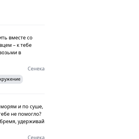
ить вместе со
вцем – к тебе
 возьми в
Сенека
кружение
 морям и по суше,
тебе не помогло?
я бремя, удерживай
Сенека