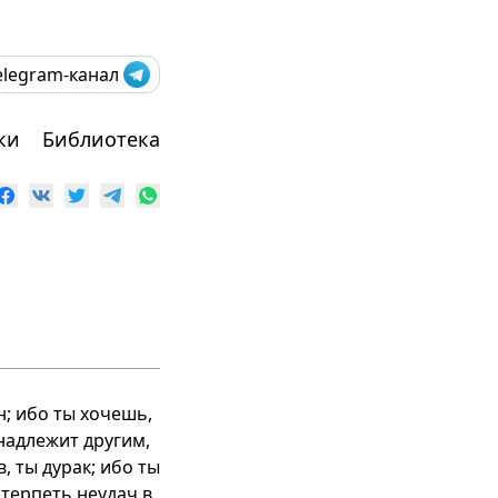
elegram-канал
ки
Библиотека
н; ибо ты хочешь,
инадлежит другим,
, ты дурак; ибо ты
 терпеть неудач в