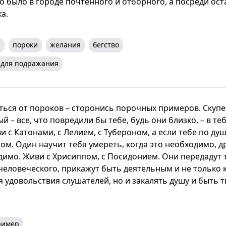
то было в городе почтенного и отборного, а посреди ост
а.
я
пороки
желания
бегство
 для подражания
ься от пороков – сторонись порочных примеров. Скупец
й – все, что повредили бы тебе, будь они близко, – в те
и с Катонами, с Лелием, с Тубероном, а если тебе по душ
ом. Один научит тебя умереть, когда это необходимо, д
димо. Живи с Хрисиппом, с Посидонием. Они передадут 
человеческого, прикажут быть деятельным и не только 
я удовольствия слушателей, но и закалять душу и быть 
ример