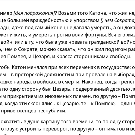
ример
[для подражания]
? Возьми того Катона, что жил н
 еще большей враждебностью и упорством
[, чем Сократа
ады, даже под самый конец не давала умереть, а он дока
ет и жить, и умереть против воли фортуны. Вся его жи
войн, или в ту, что была уже чревата гражданской войно
 чем о Сократе, можно сказать, что он жил под игом ра
нея Помпея, и Цезаря, и Красса сторонниками свободы.
тобы Катон менялся при всех переменах в государстве: о
ем – в преторской должности и при провале на выборах
ходке народа, в войсках, в смерти. Наконец, когда трепе
да по одну сторону был Цезарь, поддержанный десятью 
м прикрытием из иноземных племен, по другую – Помп
ил, когда эти склонялись к Цезарю, те – к Помпею, – один
 приверженцев республики.
охватить в душе картину того времени, то по одну сто
готовую устроить переворот, по другую – оптиматов и в