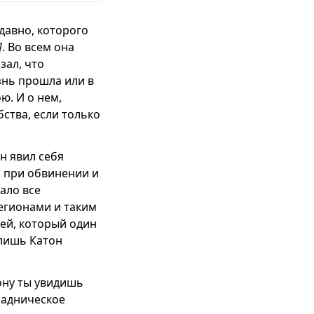
едавно, которого
]
. Во всем она
зал, что
знь прошла или в
ю. И о нем,
бства, если только
н явил себя
, при обвинении и
тало все
легионами и таким
ей, который один
 лишь Катон
рону ты увидишь
садническое