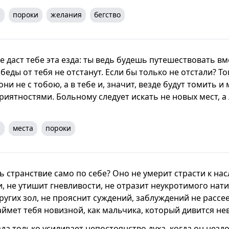
я
пороки
желания
бегство
 даст тебе эта езда: ты ведь будешь путешествовать вм
 беды от тебя не отстанут. Если бы только не отстали? Т
они не с тобою, а в тебе и, значит, везде будут томить и
иятностями. Больному следует искать не новых мест, а 
я
места
пороки
 странствие само по себе? Оно не умерит страсти к на
, не утишит гневливости, не отразит неукротимого нати
ругих зол, не прояснит суждений, заблуждений не рассее
аймет тебя новизной, как мальчика, который дивится не
да только усиливает непостоянство духа, когда он нездо