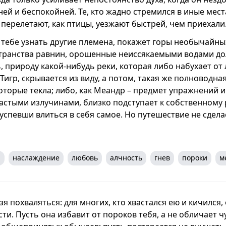
ей и беспокойней. Те, кто жадно стремился в иные мест
 перелетают, как птицы, уезжают быстрей, чем приехали
 тебе узнать другие племена, покажет горы необычайны
ранства равнин, орошенные неиссякаемыми водами дол
 природу какой-нибудь реки, которая либо набухает от 
к Тигр, скрывается из виду, а потом, такая же полноводна
оторые текла; либо, как Меандр – предмет упражнений и
частыми излучинами, близко подступает к собственному 
успевши влиться в себя самое. Но путешествие не сдела
я
наслаждение
любовь
алчность
гнев
пороки
м
 похваляться: для многих, кто хвастался ею и кичился, 
и. Пусть она избавит от пороков тебя, а не обличает ч