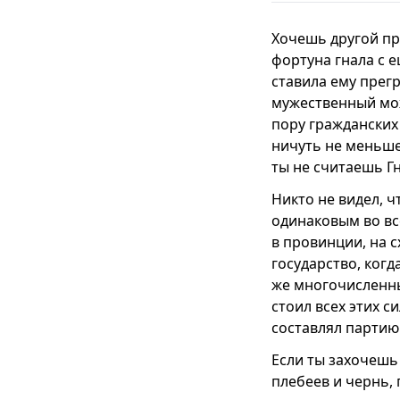
Хочешь другой п
фортуна гнала с
ставила ему прегр
мужественный мож
пору гражданских 
ничуть не меньше,
ты не считаешь Г
Никто не видел, ч
одинаковым во вс
в провинции, на с
государство, ког
же многочисленны
стоил всех этих с
составлял партию
Если ты захочешь 
плебеев и чернь, 