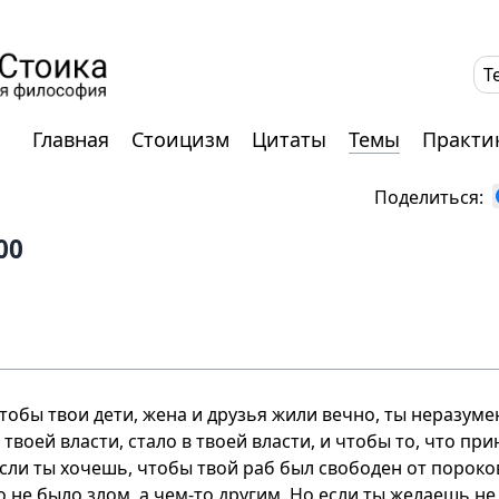
T
Главная
Стоицизм
Цитаты
Темы
Практи
Поделиться:
00
тобы твои дети, жена и друзья жили вечно, ты неразуме
в твоей власти, стало в твоей власти, и чтобы то, что пр
если ты хочешь, чтобы твой раб был свободен от пороков
 не было злом, а чем-то другим. Но если ты желаешь не