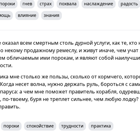
пороки
гнев
страх
похвала
наслаждение
радость
мощь
влияние
знания
е оказал всем смертным столь дурной услуги, как те, кто
о некому продажному ремеслу, и живут иначе, чем учат 
ем обличаемым ими порокам, и являют собой наилучш
ости.
ика мне столько же пользы, сколько от кормчего, котор
Когда несет волна, нужно держать руль, бороться с са
 паруса: а чем мне поможет правитель корабля, одуре
 по-твоему, буря не треплет сильнее, чем любую лодку?
править.
пороки
спокойствие
трудности
практика