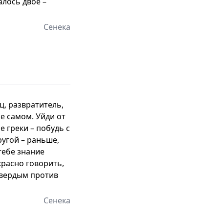
алось двое –
Сенека
, развратитель,
бе самом. Уйди от
е греки – побудь с
ругой – раньше,
тебе знание
красно говорить,
твердым против
Сенека