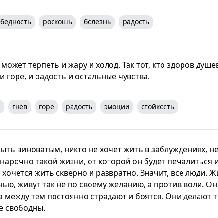
бедность
роскошь
болезнь
радость
 может терпеть и жару и холод. Так тот, кто здоров душе
 и горе, и радость и остальные чувства.
а
гнев
горе
радость
эмоции
стойкость
быть виноватым, никто не хочет жить в заблуждениях, н
нарочно такой жизни, от которой он будет печалиться и
у хочется жить скверно и развратно. Значит, все люди. 
ю, живут так не по своему желанию, а против воли. Он
а между тем постоянно страдают и боятся. Они делают то
е свободны.