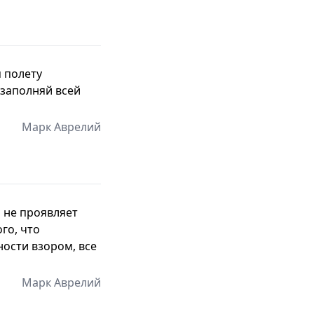
я полету
 заполняй всей
Марк Аврелий
о не проявляет
го, что
ости взором, все
Марк Аврелий