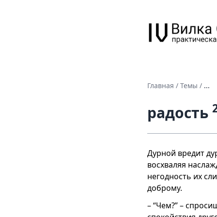
Главная
/
Темы
/
...
радость
Дурной вредит дур
восхваляя наслаж
негодность их сл
доброму.
– “Чем?” – спроси
спокойствия друг