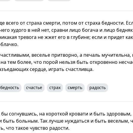
 всего от страха смерти, потом от страха бедности. Е
чего худого в ней нет, сравни лицо богача и лицо бедня
никакая тревога не жжет его в глубине; если и придет как
облачко.
 счастливыми, веселье притворно, а печаль мучительна,
ьна тем более, что порой нельзя быть откровенно несч
разъедающих сердце, играть счастливца.
бедность
счастье
страх
смерть
радость
я бы согнувшись, на короткой кровати и быть здоровым,
и быть больным. Так лучше нуждаться и быть веселым, 
ь, что такое чувство радости.