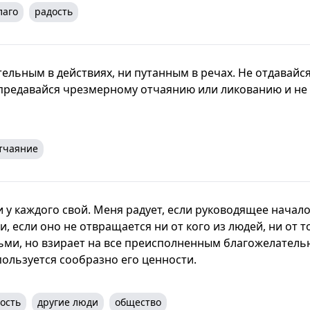
лаго
радость
ельным в действиях, ни путанным в речах. Не отдавайс
предавайся чрезмерному отчаянию или ликованию и не
тчаяние
 у каждого свой. Меня радует, если руководящее начал
, если оно не отвращается ни от кого из людей, ни от то
ьми, но взирает на все преисполненным благожелательн
пользуется сообразно его ценности.
ость
другие люди
общество