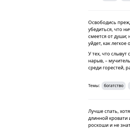
Освободись прежде
убедиться, что ни
смеется от души; 
уйдет, как легкое 
У тех, что слывут
нарыв, – мучител
среди горестей, 
Темы:
богатство
Лучше спать, хот
длинной кровати 
роскоши и не знат