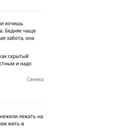
сли хочешь
ка. Бедняк чаще
ая забота, она
 как скрытый
астным и надо
Сенека
 нежели лежать на
чем жить в