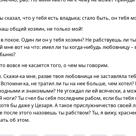
ты сказал, что у тебя есть владыка; стало быть, он тебя 
 наш общий хозяин, не только мой!
в покое. Один ли он у тебя хозяин? Не рабствуешь ли т
 мне вот на что: имел ли ты когда-нибудь любовницу – 
абыню?
это вовсе не касается того, о чем мы говорим.
. Скажи-ка мне, разве твоя любовница не заставляла теб
 Вспомни-ка, не тратил ли ты на нее больше, чем хотел? 
родными и знакомыми? Не угождал ли ей всячески, а мож
ей ноги? Ты счел бы себя последним рабом, если бы тебя
хотя бы даже у Цезаря. А такое прислужничество своей 
е после этого назовешь ты рабством? Ты, я вижу, красне
ать об этом.