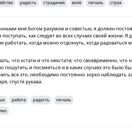
абство
радость
страдания
воля
печаль
страх
анными мне Богом разумом и совестью, я должен посто
 поступать, как следует во всех случаях своей жизни. Я 
е работать, когда можно отдохнуть, когда радоваться 
ать, что кстати и что некстати; что своевременно, что не
о пошутить и посмеяться и в каких случаях это было бы
нить все это, необходимо постоянно зорко наблюдать з
ря, спустя рукава.
ых
работа
радость
печаль
лиз