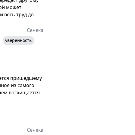
гой может
и весь труд до
Сенека
уверенность
дуется пришедшему
нное из самого
 чем восхищается
Сенека