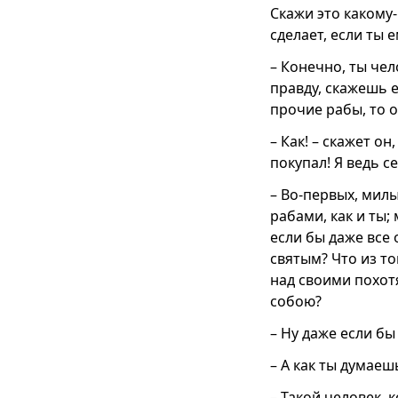
Скажи это какому-
сделает, если ты 
– Конечно, ты чел
правду, скажешь е
прочие рабы, то о
– Как! – скажет он
покупал! Я ведь с
– Во-первых, милы
рабами, как и ты;
если бы даже все 
святым? Что из то
над своими похотя
собою?
– Ну даже если бы
– А как ты думаеш
– Такой человек, 