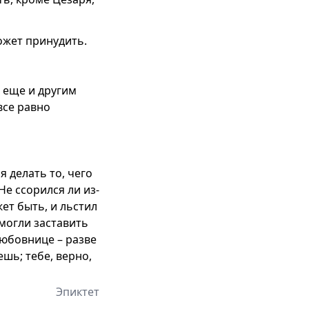
может принудить.
ы еще и другим
все равно
я делать то, чего
Не ссорился ли из-
ет быть, и льстил
 могли заставить
любовнице – разве
ешь; тебе, верно,
Эпиктет