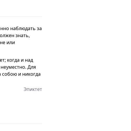
янно наблюдать за
должен знать,
мне или
т; когда и над
 неуместно. Для
а собою и никогда
Эпиктет