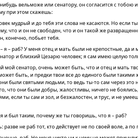
нибудь вельможе или сенатору, он согласится с тобою и
ему при этом скажешь:
овек мудрый и до тебя эти слова не касаются. Но если т
му, что и он не свободен, что и он такой же развращенн
н, конечно, побьет тебя.
, – я – раб? У меня отец и мать были не крепостные, да и
енатор и близкий Цезарю человек; я сам имею целую тол
й мой сенатор, очень может быть, что и отец и мать т
 может быть, и предки твои все до единого были такими 
они были святыми людьми, то ведь ты-то сам через это 
го, что они были добры, жалостливы, ничего не боялис
ми, если ты сам и зол, и безжалостен, и трус, и не умее
 я и был таким, почему же ты говоришь, что я – раб?
ь: разве не раб тот, кто действует не по своей воле, а п
конечно, раб. Но меня никто ни к чему не может принуди