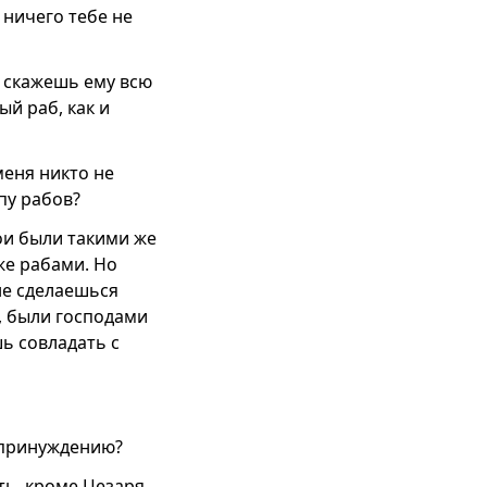
 ничего тебе не
ы скажешь ему всю
ый раб, как и
 меня никто не
пу рабов?
вои были такими же
же рабами. Но
не сделаешься
ь, были господами
шь совладать с
о принуждению?
ть, кроме Цезаря,