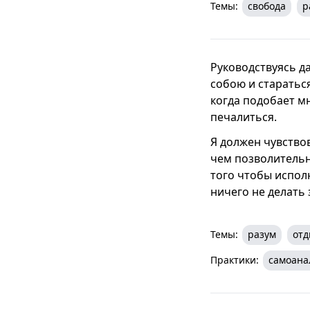
Темы:
свобода
р
Руководствуясь д
собою и стараться
когда подобает мн
печалиться.
Я должен чувствов
чем позволительн
того чтобы испол
ничего не делать з
Темы:
разум
отд
Практики:
самоана