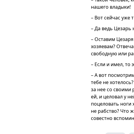
нашего владыки!
– Вот сейчас уже 
– Да ведь Цезарь
– Оставим Цезаря 
хозяевам? Отвечай
свободную или р
– Если и имел, то 
– А вот посмотрим
тебе не хотелось?
за нее со своими 
ей, и целовал у н
поцеловать ноги 
не рабство? Что ж
совестно вспомин