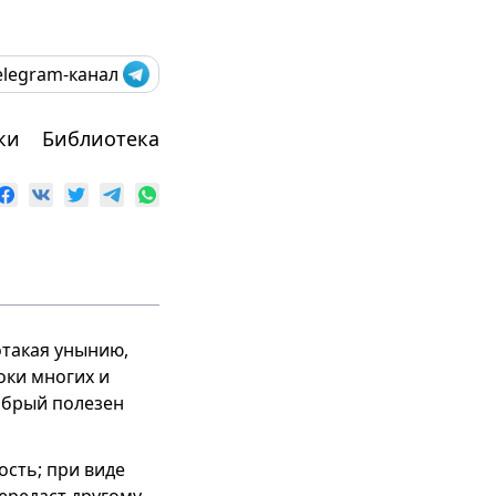
elegram-канал
ки
Библиотека
потакая унынию,
оки многих и
добрый полезен
ость; при виде
ередаст другому