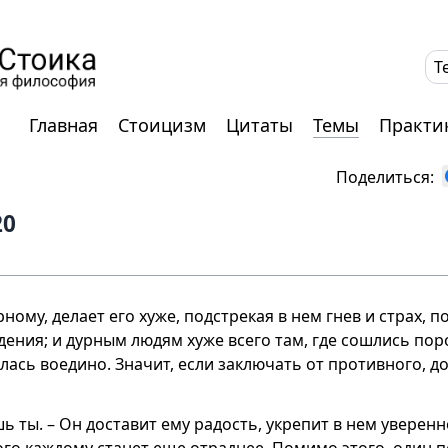
T
Главная
Стоицизм
Цитаты
Темы
Практи
Поделиться:
20
ному, делает его хуже, подстрекая в нем гнев и страх, 
дения; и дурным людям хуже всего там, где сошлись пор
илась воедино. Значит, если заключать от противного, 
шь ты. – Он доставит ему радость, укрепит в нем уверенн
ого каждому станет еще отраднее. Помимо этого, один п