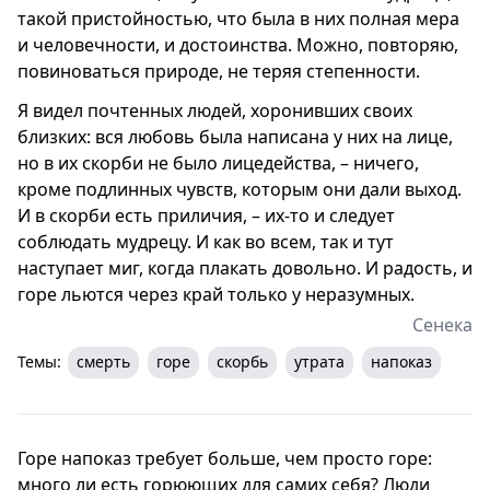
такой пристойностью, что была в них полная мера
и человечности, и достоинства. Можно, повторяю,
повиноваться природе, не теряя степенности.
Я видел почтенных людей, хоронивших своих
близких: вся любовь была написана у них на лице,
но в их скорби не было лицедейства, – ничего,
кроме подлинных чувств, которым они дали выход.
И в скорби есть приличия, – их-то и следует
соблюдать мудрецу. И как во всем, так и тут
наступает миг, когда плакать довольно. И радость, и
горе льются через край только у неразумных.
Сенека
Темы:
смерть
горе
скорбь
утрата
напоказ
Горе напоказ требует больше, чем просто горе:
много ли есть горюющих для самих себя? Люди