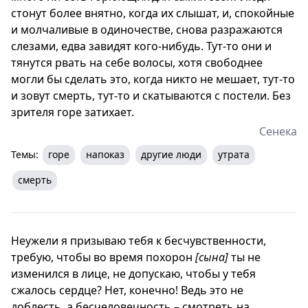
стонут более внятно, когда их слышат, и, спокойные
и молчаливые в одиночестве, снова разражаются
слезами, едва завидят кого-нибудь. Тут-то они и
тянутся рвать на себе волосы, хотя свободнее
могли бы сделать это, когда никто не мешает, тут-то
и зовут смерть, тут-то и скатываются с постели. Без
зрителя горе затихает.
Сенека
Темы:
горе
напоказ
другие люди
утрата
смерть
Неужели я призываю тебя к бесчувственности,
требую, чтобы во время похорон
[сына]
ты не
изменился в лице, не допускаю, чтобы у тебя
сжалось сердце? Нет, конечно! Ведь это не
доблесть, а бесчеловечность – смотреть на