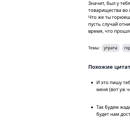
Значит, был у теб
товарищества во 
Что же ты горюешь
пусть случай отни
время, что прошло
Темы:
утрата
го
Похожие цита
И это пишу те
меня (вот уж ч
Так будем жад
будет нам дос