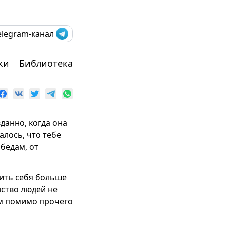
elegram-канал
ки
Библиотека
данно, когда она
алось, что тебе
бедам, от
вить себя больше
нство людей не
том помимо прочего