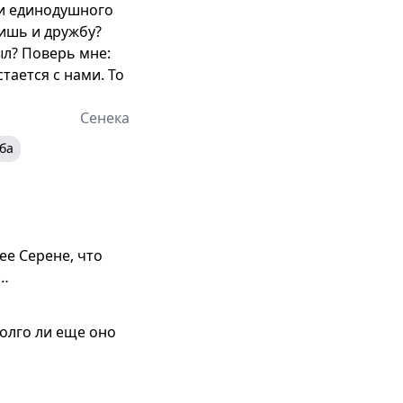
 и единодушного
нишь и дружбу?
ыл? Поверь мне:
тается с нами. То
Сенека
ба
ее Серене, что
 …
долго ли еще оно