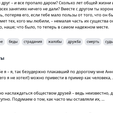
я друг – и все пропало даром? Сколько лет общей жизни
всех занятиях ничего не дали? Вместе с другом ты хоро
, потеряв его, если тебе мало пользы от того, что он б
мет тех, кого мы любили, – немалая часть их существа ос
, наше; что было, то теперь в самом надежном месте.
ре
беды
страдания
жалобы
дружба
смерть
судь
ты
бе я – я, так безудержно плакавший по дорогому мне Анн
его я не хотел!) можно привести в пример как человека,
но наслаждаться обществом друзей – ведь неизвестно, 
тупно. Подумаем о том, как часто мы оставляли их, …