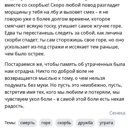
вместе со скорбью! Скоро любой повод разгладит
морщины у тебя на лбу и вызовет смех – я не
говорю уже о более долгом времени, которое
смягчает всякую тоску, утишает самое жгучее горе.
Едва ты перестанешь следить за собой, как личина
скорби спадет; ты сам сторожишь свое горе, но оно
ускользает из-под стражи и иссякает тем раньше,
чем было острее.
Постараемся же, чтобы память об утраченных была
нам отрадна. Никто по доброй воле не
возвращается мыслью к тому, о чем нельзя
подумать без муки. Но пусть это неизбежно, пусть,
встретив имя тех, кого мы любили и потеряли, мы
чувствуем укол боли – в самой этой боли есть некая
радость.
Сенека
Темы:
смерть
горе
скорбь
дружба
утрата