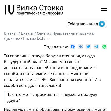
Telegram-канал
Главная
/
Цитаты
/
Сенека
/
Нравственные письма к
Луцилию
/
Письмо LХII
/
...
Поделиться:
Ты спросишь, откуда берутся стенанья, откуда
безудержный плач? Мы ищем в слезах
доказательства нашей тоски и не подчиняемся
скорби, а выставляем ее напоказ. Никто не
печалится сам за себя. Злосчастная глупость! И в
скорби есть доля тщеславия!
Так что же, – спросишь ты, – неужели я забуду
друга?
Недолгую память обещаешь ты ему, если она минет