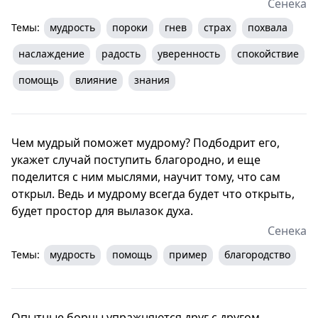
Сенека
Темы:
мудрость
пороки
гнев
страх
похвала
наслаждение
радость
уверенность
спокойствие
помощь
влияние
знания
Чем мудрый поможет мудрому? Подбодрит его,
укажет случай поступить благородно, и еще
поделится с ним мыслями, научит тому, что сам
открыл. Ведь и мудрому всегда будет что открыть,
будет простор для вылазок духа.
Сенека
Темы:
мудрость
помощь
пример
благородство
Опытные борцы упражняются друг с другом,