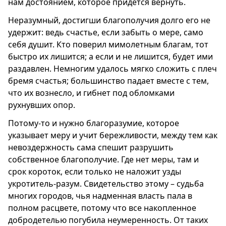
нам достоянием, которое придется вернуть.
Неразумный, достигши благополучия долго его не
удержит: ведь счастье, если забыть о мере, само
себя душит. Кто поверил мимолетным благам, тот
быстро их лишится; а если и не лишится, будет ими
раздавлен. Немногим удалось мягко сложить с плеч
бремя счастья; большинство падает вместе с тем,
что их вознесло, и гибнет под обломками
рухнувших опор.
Потому-то и нужно благоразумие, которое
указывает меру и учит бережливости, между тем как
невоздержность сама спешит разрушить
собственное благополучие. Где нет меры, там и
срок короток, если только не наложит узды
укротитель-разум. Свидетельство этому – судьба
многих городов, чья надменная власть пала в
полном расцвете, потому что все накопленное
добродетелью погубила неумеренность. От таких