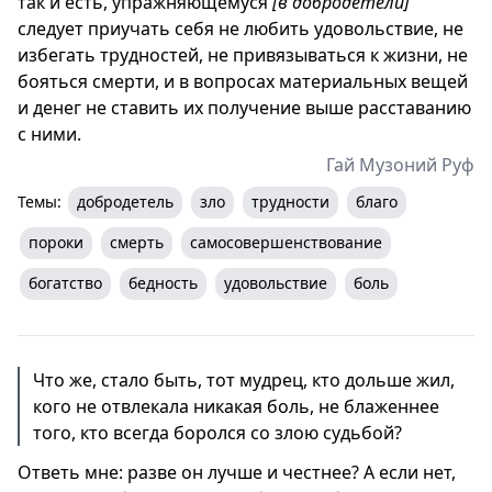
так и есть, упражняющемуся
[в добродетели]
следует приучать себя не любить удовольствие, не
избегать трудностей, не привязываться к жизни, не
бояться смерти, и в вопросах материальных вещей
и денег не ставить их получение выше расставанию
с ними.
Гай Музоний Руф
Темы:
добродетель
зло
трудности
благо
пороки
смерть
самосовершенствование
богатство
бедность
удовольствие
боль
Что же, стало быть, тот мудрец, кто дольше жил,
кого не отвлекала никакая боль, не блаженнее
того, кто всегда боролся со злою судьбой?
Ответь мне: разве он лучше и честнее? А если нет,