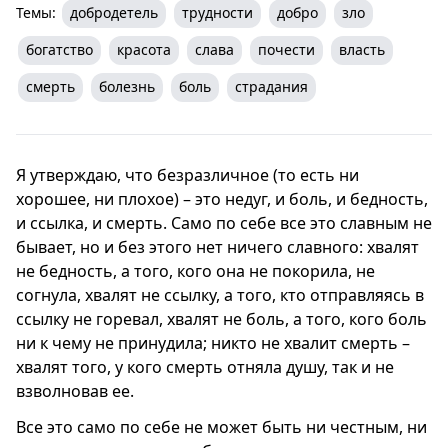
Темы:
добродетель
трудности
добро
зло
богатство
красота
слава
почести
власть
смерть
болезнь
боль
страдания
Я утверждаю, что безразличное (то есть ни
хорошее, ни плохое) – это недуг, и боль, и бедность,
и ссылка, и смерть. Само по себе все это славным не
бывает, но и без этого нет ничего славного: хвалят
не бедность, а того, кого она не покорила, не
согнула, хвалят не ссылку, а того, кто отправляясь в
ссылку не горевал, хвалят не боль, а того, кого боль
ни к чему не принудила; никто не хвалит смерть –
хвалят того, у кого смерть отняла душу, так и не
взволновав ее.
Все это само по себе не может быть ни честным, ни