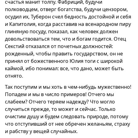
счастья манит толпу. Фабриций, будучи
полководцем, отверг богатства, будучи цензором,
осудил их, Туберон счел бедность достойной и себя
и Капитолия, когда расставив на всенародном пиру
глиняную посуду, показал, как человек должен
довольствоваться тем, что и богам годится. Отец
Секстий отказался от почетных должностей:
рожденный, чтобы править государством, он не
принял от божественного Юлия тоги с широкой
каймой, ибо понимал: все, что дано, может быть
отнято.
Так поступим и мы хоть в чем-нибудь мужественно!
Попадем и мы в число примеров! Отчего мы
слабеем? Отчего теряем надежду? Что могло
случиться прежде, то может и сейчас. Только
очистим душу и будем следовать природе, потому
что отступивший от нее обречен желаньям, страху
и рабству у вещей случайных.