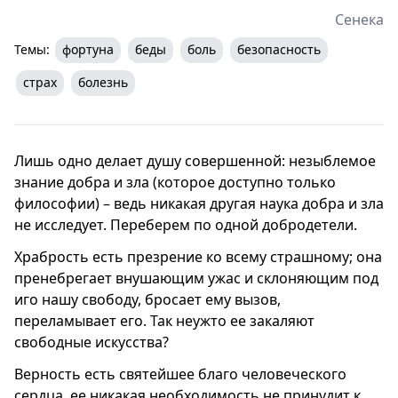
Сенека
Темы:
фортуна
беды
боль
безопасность
страх
болезнь
Лишь одно делает душу совершенной: незыблемое
знание добра и зла (которое доступно только
философии) – ведь никакая другая наука добра и зла
не исследует. Переберем по одной добродетели.
Храбрость есть презрение ко всему страшному; она
пренебрегает внушающим ужас и склоняющим под
иго нашу свободу, бросает ему вызов,
переламывает его. Так неужто ее закаляют
свободные искусства?
Верность есть святейшее благо человеческого
сердца, ее никакая необходимость не принудит к