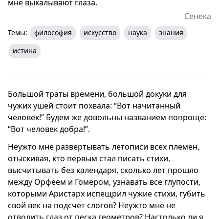
мне выкалывают глаза.
Сенека
Темы:
философия
искусство
наука
знания
истина
Большой траты времени, большой докуки для
чужих ушей стоит похвала: “Вот начитанный
человек!” Будем же довольны названием попроще:
“Вот человек добра!”.
Неужто мне развертывать летописи всех племен,
отыскивая, кто первым стал писать стихи,
высчитывать без календаря, сколько лет прошло
между Орфеем и Гомером, узнавать все глупости,
которыми Аристарх испещрил чужие стихи, губить
свой век на подсчет слогов? Неужто мне не
отводить глаз от песка геометров? Настолько ли я