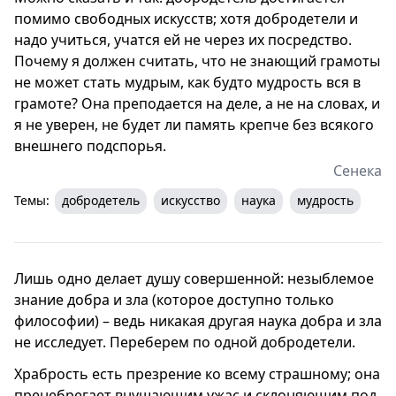
помимо свободных искусств; хотя добродетели и
надо учиться, учатся ей не через их посредство.
Почему я должен считать, что не знающий грамоты
не может стать мудрым, как будто мудрость вся в
грамоте? Она преподается на деле, а не на словах, и
я не уверен, не будет ли память крепче без всякого
внешнего подспорья.
Сенека
Темы:
добродетель
искусство
наука
мудрость
Лишь одно делает душу совершенной: незыблемое
знание добра и зла (которое доступно только
философии) – ведь никакая другая наука добра и зла
не исследует. Переберем по одной добродетели.
Храбрость есть презрение ко всему страшному; она
пренебрегает внушающим ужас и склоняющим под