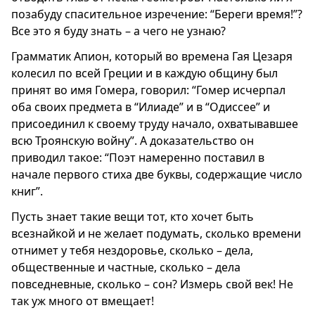
позабуду спасительное изречение: “Береги время!”?
Все это я буду знать – а чего не узнаю?
Грамматик Апион, который во времена Гая Цезаря
колесил по всей Греции и в каждую общину был
принят во имя Гомера, говорил: “Гомер исчерпал
оба своих предмета в “Илиаде” и в “Одиссее” и
присоединил к своему труду начало, охватывавшее
всю Троянскую войну”. А доказательство он
приводил такое: “Поэт намеренно поставил в
начале первого стиха две буквы, содержащие число
книг”.
Пусть знает такие вещи тот, кто хочет быть
всезнайкой и не желает подумать, сколько времени
отнимет у тебя нездоровье, сколько – дела,
общественные и частные, сколько – дела
повседневные, сколько – сон? Измерь свой век! Не
так уж много от вмещает!