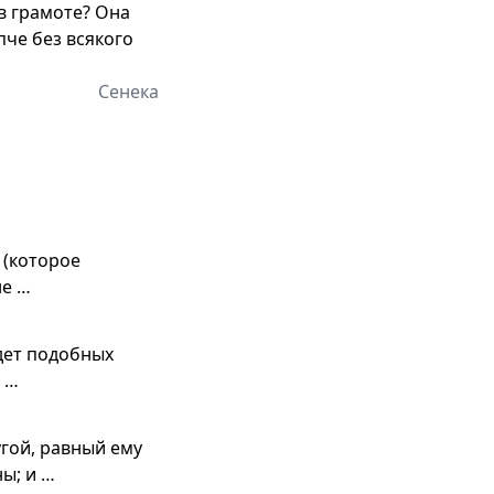
в грамоте? Она
епче без всякого
Сенека
 (которое
не …
удет подобных
 …
гой, равный ему
ы; и …