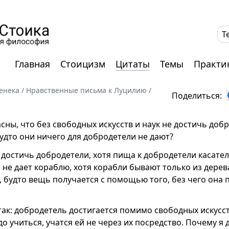
T
Главная
Стоицизм
Цитаты
Темы
Практи
енека
/
Нравственные письма к Луцилию
/
Поделиться:
асны, что без свободных искусств и наук не достичь добр
будто они ничего для добродетели не дают?
 достичь добродетели, хотя пища к добродетели касател
не дает кораблю, хотя корабли бывают только из дерев
, будто вещь получается с помощью того, без чего она 
так: добродетель достигается помимо свободных искусст
о учиться, учатся ей не через их посредство. Почему я 