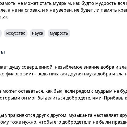
рамоты не может стать мудрым, как будто мудрость вся 
ле, а не на словах, и я не уверен, не будет ли память кр
рья.
искусство
наука
мудрость
ты
ает душу совершенной: незыблемое знание добра и зла
ко философии) – ведь никакая другая наука добра и зла 
е может оставаться, как был, если рядом с мудрым не б
 которыми он мог бы делиться добродетелями. Прибавь к
 упражняются друг с другом, музыканта наставляет дру
ому тоже нужно, чтобы его добродетели не были праздн