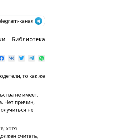
elegram-канал
ки
Библиотека
одетели, то как же
ьства не имеет.
а. Нет причин,
получиться не
в; хотя
должен считать,