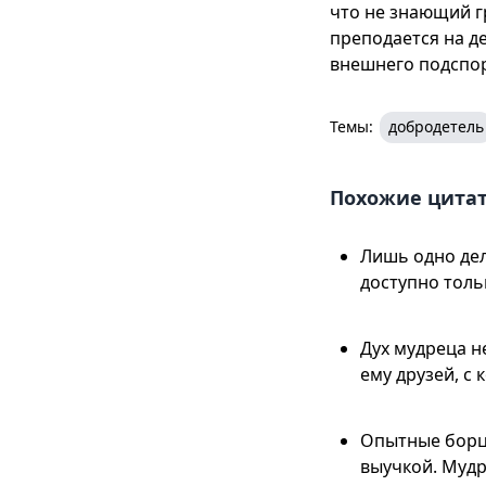
что не знающий г
преподается на де
внешнего подспо
Темы:
добродетель
Похожие цита
Лишь одно дел
доступно толь
Дух мудреца н
ему друзей, с
Опытные борцы
выучкой. Мудр