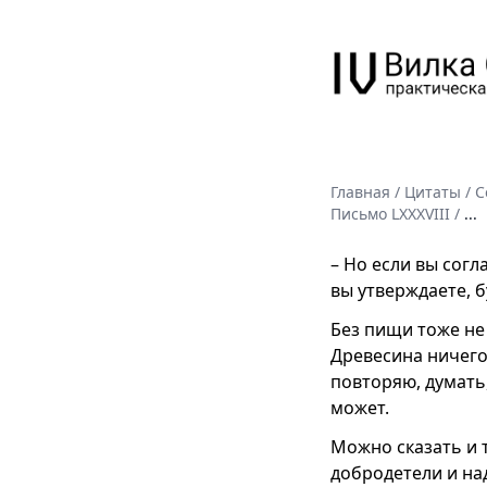
Главная
/
Цитаты
/
С
Письмо LXXXVIII
/
...
– Но если вы согл
вы утверждаете, 
Без пищи тоже не
Древесина ничего 
повторяю, думать
может.
Можно сказать и 
добродетели и над