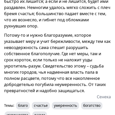
быстро их лишится; а если и не лишится, будет ими
раздавлен. Немногим удалось мягко сложить с плеч
бремя счастья; большинство падает вместе с тем,
что их вознесло, и гибнет под обломками
рухнувших опор.
Потому-то и нужно благоразумие, которое
указывает меру и учит бережливости, между тем как
невоздержность сама спешит разрушить
собственное благополучие. Где нет меры, там и
срок короток, если только не наложит узды
укротитель-разум. Свидетельство этому – судьба
многих городов, чья надменная власть пала в
полном расцвете, потому что все накопленное
добродетелью погубила неумеренность. От таких
превратностей и надобно защищаться.
Сенека
Темы:
благо
счастье
умеренность
богатство
излишества
разум