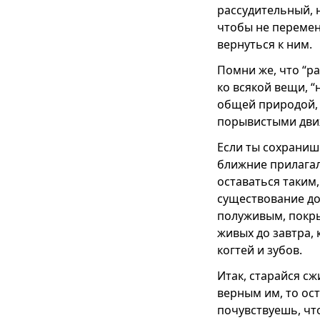
рассудительный, 
чтобы не перемени
вернуться к ним.
Помни же, что “р
ко всякой вещи, 
общей природой, 
порывистыми движ
Если ты сохранишь
ближние прилагал
оставаться таким,
существование до
полуживым, покры
живых до завтра, 
когтей и зубов.
Итак, старайся с
верным им, то ост
почувствуешь, что