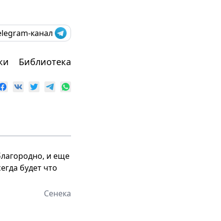
elegram-канал
ки
Библиотека
благородно, и еще
егда будет что
Сенека