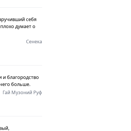
 вручивший себя
 плохо думает о
Сенека
и и благородство
ичего больше.
Гай Музоний Руф
вый,