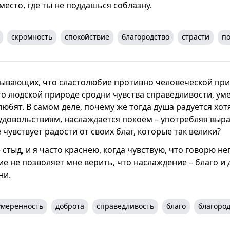
есто, где ты не поддашься соблазну.
скромность
спокойствие
благородство
страсти
п
ывающих, что сластолюбие противно человеческой прир
о людской природе сродни чувства справедливости, ум
любят. В самом деле, почему же тогда душа радуется хот
довольствиям, наслаждается покоем – употребляя выра
е чувствует радости от своих благ, которые так велики?
стыд, и я часто краснею, когда чувствую, что говорю н
е не позволяет мне верить, что наслаждение – благо и
ни.
умеренность
доброта
справедливость
благо
благород