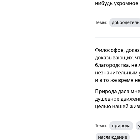
нибудь укромное м
Темы:
добродетель
Философов, доказ
доказывающих, чт
благородства, не 
незначительным у
и в то же время н
Природа дала мне 
душевное движени
целью нашей жиз
Темы:
природа
наслаждение