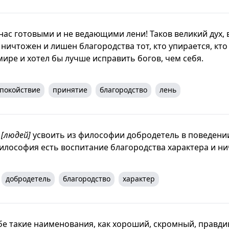
 нас готовыми и не ведающими лени! Таков великий дух,
, ничтожен и лишен благородства тот, кто упирается, кто
ире и хотел бы лучше исправить богов, чем себя.
покойствие
принятие
благородство
лень
ю
[людей]
усвоить из философии добродетель в поведени
философия есть воспитание благородства характера и н
добродетель
благородство
характер
е такие наименования, как хороший, скромный, правди