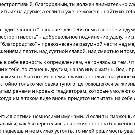
нестроптивый, благородный, ты должен внимательно сле
ть их на другие; а если ты уже не можешь найти их се
ассудительность” означает для тебя осмысленное и вду
“нестроптивость” – добровольное подчинение уделу, ни
“благородство” – превознесение разумной части над м
ениями плоти, над суетной славой, над смертью и том
 в себе верность к определениям, не гоняясь за тем, ч
и к тебе, то станешь другим, начав иную жизнь. Ведь п
 каким ты был по сие время, влачить столько пагубное 
стойно только человека тупого, цепляющегося за жизнь
тым ранами и кровью гладиаторам, которые умоляют ос
когда им в таком виде вновь придется испытать на себе 
житься с этими немногими именами. И если ты сможешь 
авайся, как бы переселяясь на некие острова блаженных
 падаешь и не в силах устоять, то имей решимость удал