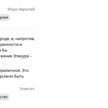
Марк Аврелий
ороки
оде, и, напротив,
еренности и
я бы
жение Эпикура –
еприличное. Это
 должно быть
Эпиктет
ство