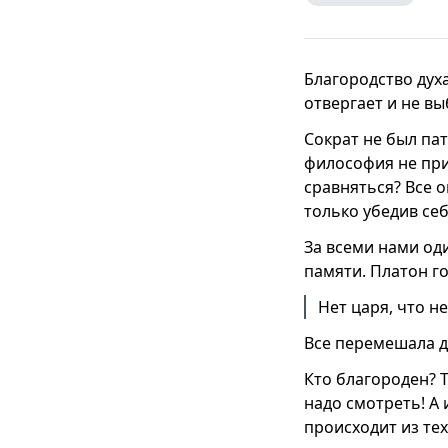
Благородство духа
отвергает и не вы
Сократ не был па
философия не при
сравняться? Все о
только убедив себ
За всеми нами од
памяти. Платон г
Нет царя, что н
Все перемешала д
Кто благороден? Т
надо смотреть! А 
происходит из те