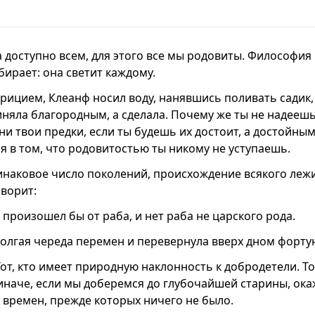
 доступно всем, для этого все мы родовиты. Философия
бирает: она светит каждому.
трицием, Клеанф носил воду, нанявшись поливать садик
няла благородным, а сделала. Почему же ты не надеешь
ни твои предки, если ты будешь их достоит, а достойным
я в том, что родовитостью ты никому не уступаешь.
инаковое число поколений, происхождение всякого леж
оворит:
е произошел бы от раба, и нет раба не царского рода.
олгая череда перемен и перевернула вверх дном форту
от, кто имеет природную наклонность к добродетели. То
иначе, если мы доберемся до глубочайшей старины, ока
х времен, прежде которых ничего не было.