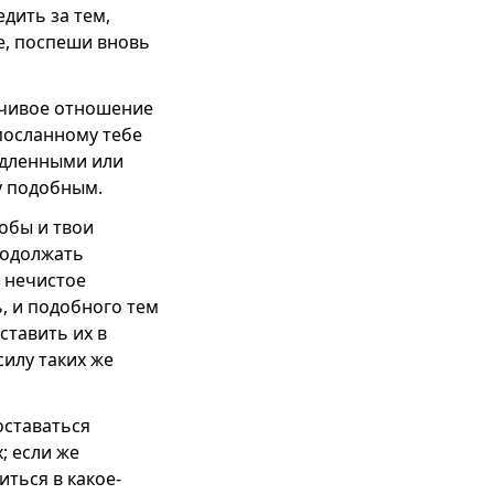
дить за тем,
бе, поспеши вновь
мчивое отношение
спосланному тебе
едленными или
у подобным.
тобы и твои
родолжать
и нечистое
, и подобного тем
тавить их в
силу таких же
оставаться
; если же
иться в какое-