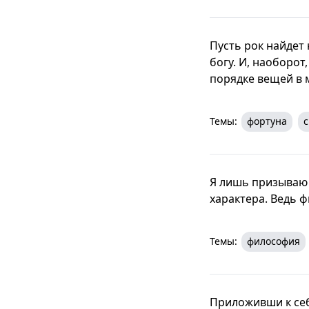
Пусть рок найдет
богу. И, наоборот
порядке вещей в м
Темы:
фортуна
с
Я лишь призыва
характера. Ведь 
Темы:
философия
Приложивши к себ