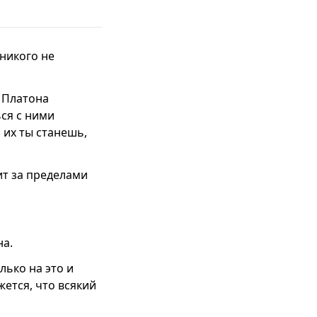
 никого не
, Платона
ся с ними
 их ты станешь,
ит за пределами
на.
лько на это и
жется, что всякий