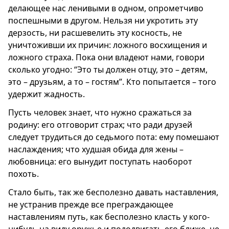
делающее нас ленивыми в одном, опрометчиво
поспешными в другом. Нельзя ни укротить эту
дерзость, ни расшевелить эту косность, не
уничтоживши их причин: ложного восхищения и
ложного страха. Пока они владеют нами, говори
сколько угодно: “Это ты должен отцу, это – детям,
это – друзьям, а то – гостям”. Кто попытается – того
удержит жадность.
Пусть человек знает, что нужно сражаться за
родину: его отговорит страх; что ради друзей
следует трудиться до седьмого пота: ему помешают
наслаждения; что худшая обида для жены –
любовница: его вынудит поступать наоборот
похоть.
Стало быть, так же бесполезно давать наставления,
не устранив прежде все преграждающее
наставлениям путь, как бесполезно класть у кого-
нибудь на виду оружье и пододвигать его ближе, не