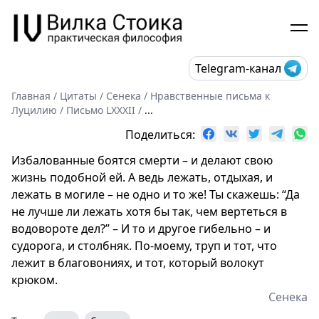
Telegram-канал
Главная
/
Цитаты
/
Сенека
/
Нравственные письма к
Луцилию
/
Письмо LXXXII
/
...
Поделиться:
Избалованные боятся смерти – и делают свою
жизнь подобной ей. А ведь лежать, отдыхая, и
лежать в могиле – не одно и то же! Ты скажешь: “Да
не лучше ли лежать хотя бы так, чем вертеться в
водовороте дел?” – И то и другое гибельно – и
судорога, и столбняк. По-моему, труп и тот, что
лежит в благовониях, и тот, который волокут
крюком.
Сенека