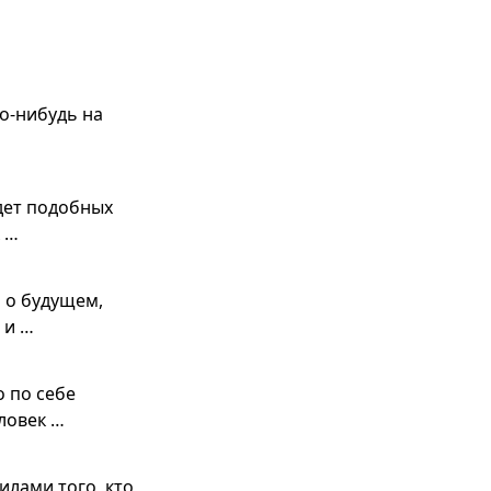
го-нибудь на
удет подобных
 …
 о будущем,
 и …
о по себе
ловек …
илами того, кто