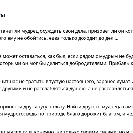
ты
танет ли мудрец осуждать свои дела, призовет ли он ко
того ему не обойтись, едва только доходит до дел …
е может оставаться, как был, если рядом с мудрым не б
 которыми он мог бы делиться добродетелями. Прибавь к
чит нас не тратить впустую настоящего, заранее думать
с другими и не расслабляться душою, а не расслабляться
принести друг другу пользу. Найти другого мудреца сам
я мудрого: ведь по природе благо дорожит благом, и че
т мудрецу, и, конечно, не только своими силами, но и с