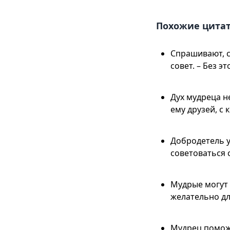
Похожие цита
Спрашивают, с
совет. – Без э
Дух мудреца н
ему друзей, с
Добродетель у
советоваться 
Мудрые могут 
желательно дл
Мудрец поможе