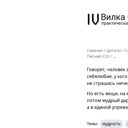
Главная
/
Цитаты
/
С
Письмо CIX
/
...
Говорят, человек 
себялюбие, у кого
не страшась ниче
Но есть вещи, на 
потом мудрый дар
а в единой упряж
Темы:
мудрость