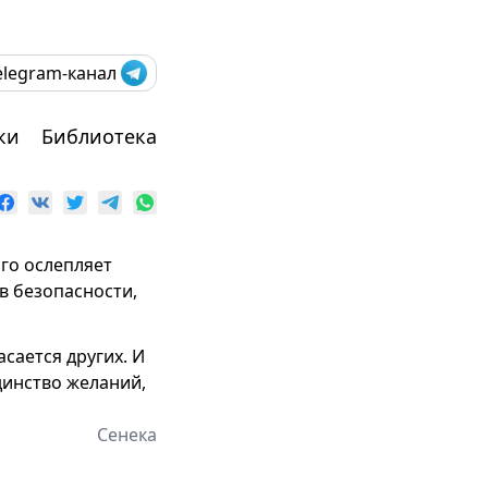
elegram-канал
ки
Библиотека
ого ослепляет
 в безопасности,
сается других. И
динство желаний,
Сенека