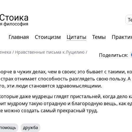
T
Главная
Стоицизм
Цитаты
Темы
Практи
енека
/
Нравственные письма к Луцилию
/
Поделиться:
зорче в чужих делах, чем в своих; это бывает с такими, к
 страх отнимает способность разглядеть свою пользу. А
го, эти люди становятся здравомыслящими.
которые даже мудрецы глядят пристальней, когда дело ка
ит мудрому такую отрадную и благородную вещь, как е
ке можно создать самый прекрасный труд.
помощь
дружба