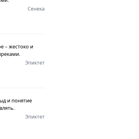
Сенека
е – жестоко и
преками.
Эпиктет
тыд и понятие
влять.
Эпиктет