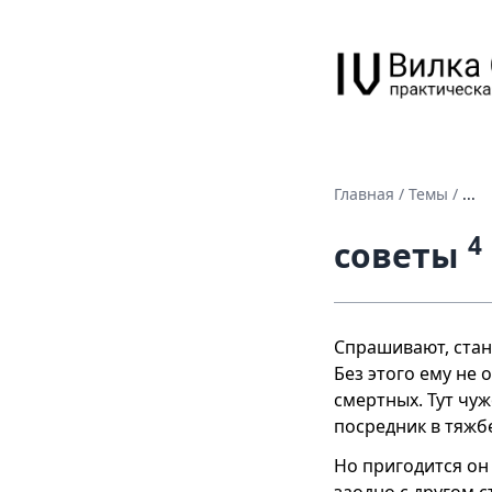
Главная
/
Темы
/
...
4
советы
Спрашивают, стане
Без этого ему не 
смертных. Тут чуж
посредник в тяжбе
Но пригодится он 
заодно с другом 