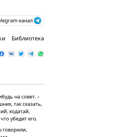
elegram-канал
ки
Библиотека
будь на совет. –
них, так сказать,
ий, ходатай,
что убедит его.
ы говорили,
ами.