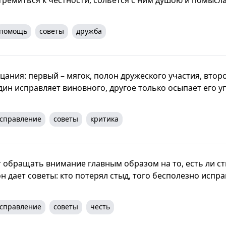
помощь
советы
дружба
ания: первый – мягок, полон дружеского участия, второ
дин исправляет виновного, другое только осыпает его у
справление
советы
критика
т обращать внимание главным образом на то, есть ли с
 он дает советы: кто потерял стыд, того бесполезно испра
справление
советы
честь