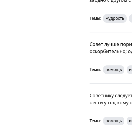
Темы:
мудрость
Совет лучше пориц
оскорбительно; о
Темы:
помощь
и
Советнику следуе
чести у тех, кому
Темы:
помощь
и