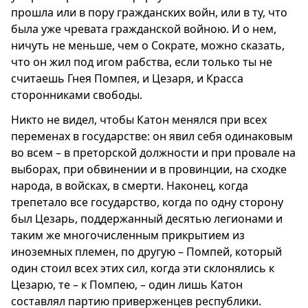
прошла или в пору гражданских войн, или в ту, что
была уже чревата гражданской войною. И о нем,
ничуть не меньше, чем о Сократе, можно сказать,
что он жил под игом рабства, если только ты не
считаешь Гнея Помпея, и Цезаря, и Красса
сторонниками свободы.
Никто не видел, чтобы Катон менялся при всех
переменах в государстве: он явил себя одинаковым
во всем – в преторской должности и при провале на
выборах, при обвинении и в провинции, на сходке
народа, в войсках, в смерти. Наконец, когда
трепетало все государство, когда по одну сторону
был Цезарь, поддержанный десятью легионами и
таким же многочисленным прикрытием из
иноземных племен, по другую – Помпей, который
один стоил всех этих сил, когда эти склонялись к
Цезарю, те – к Помпею, – один лишь Катон
составлял партию приверженцев республики.