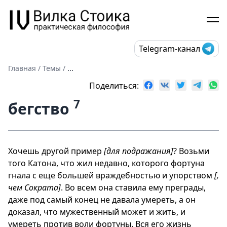
Telegram-канал
Главная
/
Темы
/
...
Поделиться:
7
бегство
Хочешь другой пример
[для подражания]
? Возьми
того Катона, что жил недавно, которого фортуна
гнала с еще большей враждебностью и упорством
[,
чем Сократа]
. Во всем она ставила ему преграды,
даже под самый конец не давала умереть, а он
доказал, что мужественный может и жить, и
умереть против воли фортуны. Вся его жизнь