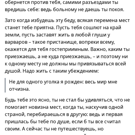
обернется против тебя, самими разъездами ты
вредишь себе: ведь больному не даешь ты покоя.
Зато когда избудешь эту беду, всякая перемена мест
станет тебе приятна. Пусть тебя сошлют на край
земли, пусть заставят жить в любой глуши у
варваров – такое пристанище, вопреки всему,
окажется для тебя гостеприимным. Важно, каким ты
приезжаешь, а не куда приезжаешь, – и поэтому ни
к одному месту не должны мы привязываться всей
душой. Надо жить с таким убеждением:
Не для одного уголка я рожден: весь мир мне
отчизна.
Будь тебе это ясно, ты не стал бы удивляться, что не
помогает новизна мест, когда ты, наскучив одной
страной, перебираешься в другую: ведь и первая
пришлась бы тебе по душе, если б ты все считал
своим. А сейчас ты не путешествуешь, но