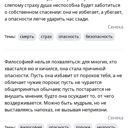
слепому страху душа неспособна будет заботиться
о собственном спасении: она не избегает, а убегает,
а опасности легче ударить нас сзади.
Сенека
Темы:
смерть
страх
опасность
безопасность
Философией нельзя похваляться: для многих, кто
хвастался ею и кичился, она стала причиной
опасности. Пусть она избавит от пороков тебя, а не
обличает чужие пороки; пусть не чурается
общепринятых обычаев; пусть постарается не
внушать мнения, будто она осуждает то, от чего
воздерживается. Можно быть мудрым, но не
выставляясь напоказ, не вызывая неприязни.
Сенека
Темы:
философия
опасность
пороки
мудрость