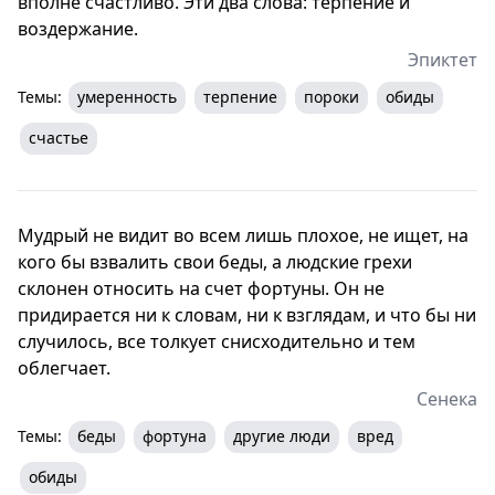
вполне счастливо. Эти два слова: терпение и
воздержание.
Эпиктет
Темы:
умеренность
терпение
пороки
обиды
счастье
Мудрый не видит во всем лишь плохое, не ищет, на
кого бы взвалить свои беды, а людские грехи
склонен относить на счет фортуны. Он не
придирается ни к словам, ни к взглядам, и что бы ни
случилось, все толкует снисходительно и тем
облегчает.
Сенека
Темы:
беды
фортуна
другие люди
вред
обиды