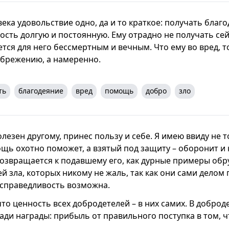
ека удовольствие одно, да и то краткое: получать благ
ость долгую и постоянную. Ему отрадно не получать сей
ается для него бессмертным и вечным. Что ему во вред, т
ебрежению, а намеренно.
ть
благодеяние
вред
помощь
добро
зло
олезен другому, принес пользу и себе. Я имею ввиду не т
ь охотно поможет, а взятый под защиту – оборонит и 
возвращается к подавшему его, как дурные примеры об
й зла, которых никому не жаль, так как они сами делом 
справедливость возможна.
что ценность всех добродетелей – в них самих. В доброд
ади награды: прибыль от правильного поступка в том, ч