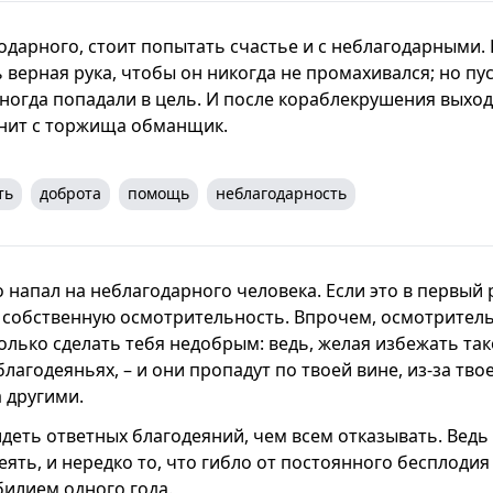
одарного, стоит попытать счастье и с неблагодарными.
 верная рука, чтобы он никогда не промахивался; но пу
ногда попадали в цель. И после кораблекрушения выход
нит с торжища обманщик.
ть
доброта
помощь
неблагодарность
 напал на неблагодарного человека. Если это в первый 
о собственную осмотрительность. Впрочем, осмотритель
только сделать тебя недобрым: ведь, желая избежать так
лагодеяньях, – и они пропадут по твоей вине, из-за твое
 другими.
деть ответных благодеяний, чем всем отказывать. Ведь
ять, и нередко то, что гибло от постоянного бесплодия
илием одного года.