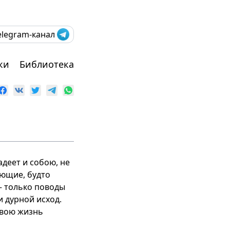
elegram-канал
ки
Библиотека
деет и собою, не
ающие, будто
– только поводы
и дурной исход.
 свою жизнь