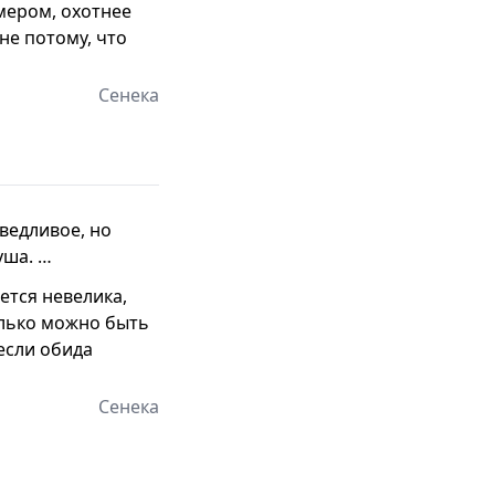
мером, охотнее
не потому, что
Сенека
ведливое, но
уша. …
ется невелика,
только можно быть
если обида
Сенека