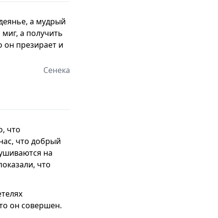
одеянье, а мудрый
 миг, а получить
о он презирает и
Сенека
о, что
нас, что добрый
рушиваются на
показали, что
етелях
то он совершен.