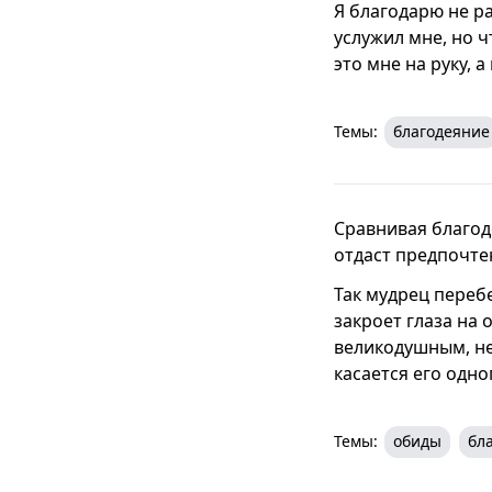
Я благодарю не р
услужил мне, но ч
это мне на руку, а
Темы:
благодеяние
Сравнивая благоде
отдаст предпочте
Так мудрец перебе
закроет глаза на 
великодушным, не 
касается его одно
Темы:
обиды
бл