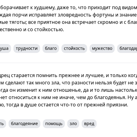
оборачивает к худшему, даже то, что приходит под видо
ждая порчи исправляет зловредность фортуны и знание
ые тяготы; все приятное она встречает скромно и с бла
ественно и со стойкостью.
душа
трудности
благо
стойкость
мужество
благода
дрец старается помнить прежнее и лучшее, и только ко
 сделают так много зла, что разности нельзя будет не 
огда он изменит к ним отношенье, да и то лишь настольк
ет относиться к ним не иначе, чем до благодеянья. Ну 
, тогда в душе остается что-то от прежней приязни.
ть
благодеяние
помощь
зло
вред