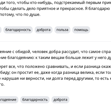
ади того, чтобы кто-нибудь, подстрекаемый первым при
тобы сделать дело приятное и прекрасное. Я благодарю 
 потому, что по душе.
благодарность
доброта
польза
помощь
яние с обидой, человек добра рассудит, что самое спра
ние благодеянию: к таким вещам больше лежит у него д
рет все, что положено сравнивать, и если разница окаж
обиду; он простит ее, даже когда разница велика, если 
нарушая ни верности, ни долга перед другими, то есть 
го.
агодеяние
благодарность
доброта