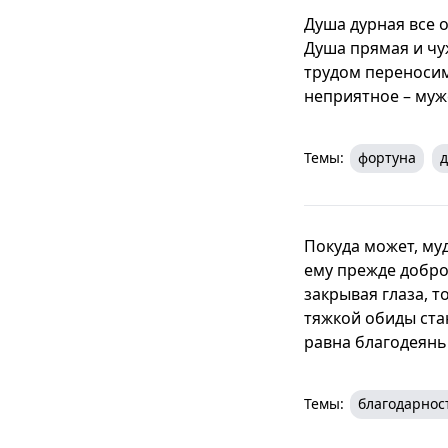
Душа дурная все 
Душа прямая и чу
трудом переносим
неприятное – муж
Темы:
фортуна
Покуда может, му
ему прежде добром
закрывая глаза, т
тяжкой обиды стан
равна благодеянью
Темы:
благодарнос