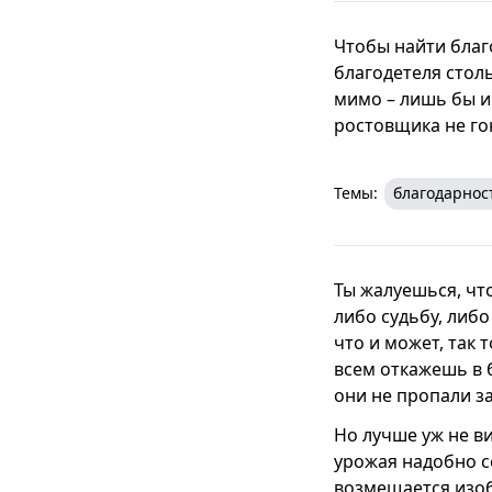
Чтобы найти благ
благодетеля столь
мимо – лишь бы и
ростовщика не го
Темы:
благодарнос
Ты жалуешься, что
либо судьбу, либ
что и может, так 
всем откажешь в б
они не пропали за
Но лучше уж не ви
урожая надобно се
возмещается изоб