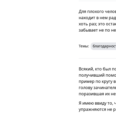
Для плохого челов
находит в нем рад
хоть раз; это ост
забывает не по н
Темы:
благодарнос
Всякий, кто был п
получивший помощ
пример по кругу 
голову зачинателе
поразившая их не
Я имею ввиду то, 
упражняются не р