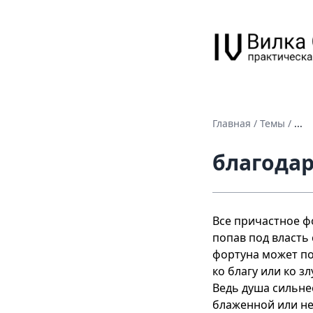
Главная
/
Темы
/
...
благода
Все причастное ф
попав под власть
фортуна может по
ко благу или ко з
Ведь душа сильнее
блаженной или не