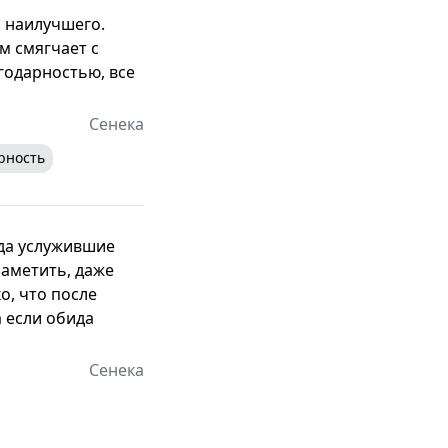
м наилучшего.
м смягчает с
годарностью, все
Сенека
рность
гда услужившие
заметить, даже
о, что после
а если обида
Сенека