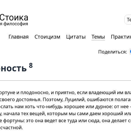
T
Главная
Стоицизм
Цитаты
Темы
Практи
Поделиться:
8
рность
ортуне и плодоносно, и приятно, если владеющий им вла
 своего достоянья. Поэтому, Луцилий, ошибаются полаг
слать нам хоть что-нибудь хорошее или дурное: от нее 
лу, начала тех вещей, которым мы сами даем хороший ил
 фортуны: это она ведет все туда или сюда, она делает
счастной.