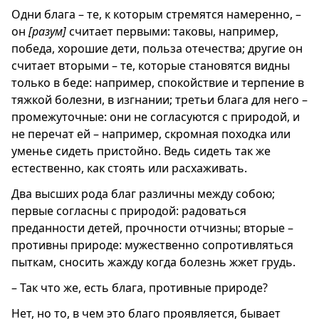
Одни блага – те, к которым стремятся намеренно, –
он
[разум]
считает первыми: таковы, например,
победа, хорошие дети, польза отечества; другие он
считает вторыми – те, которые становятся видны
только в беде: например, спокойствие и терпение в
тяжкой болезни, в изгнании; третьи блага для него –
промежуточные: они не согласуются с природой, и
не перечат ей – например, скромная походка или
уменье сидеть пристойно. Ведь сидеть так же
естественно, как стоять или расхаживать.
Два высших рода благ различны между собою;
первые согласны с природой: радоваться
преданности детей, прочности отчизны; вторые –
противны природе: мужественно сопротивляться
пыткам, сносить жажду когда болезнь жжет грудь.
– Так что же, есть блага, противные природе?
Нет, но то, в чем это благо проявляется, бывает