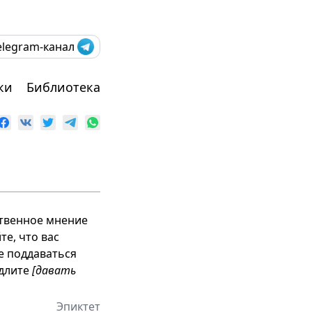
elegram-канал
ки
Библиотека
бственное мнение
те, что вас
е поддаваться
едлите
[давать
Эпиктет