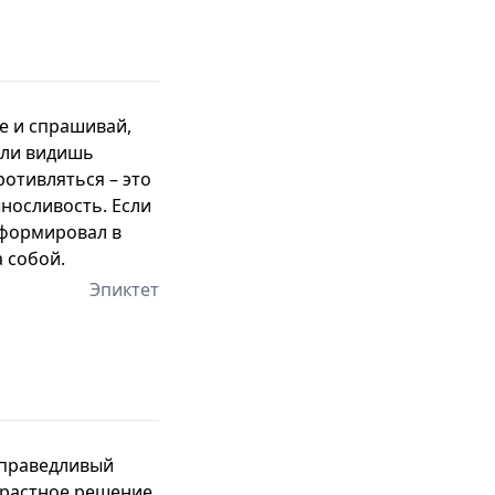
е и спрашивай,
сли видишь
отивляться – это
ыносливость. Если
сформировал в
 собой.
Эпиктет
справедливый
трастное решение.