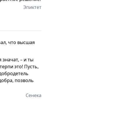
Эпиктет
ал, что высшая
 значат, – и ты
ерпи это! Пусть,
 добродетель
добра, позволь
Сенека