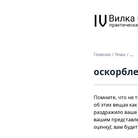
Главная
/
Темы
/
...
оскорбл
Помните, что не т
об этих вещах как
раздражило ваше 
вашим представле
оценку]
, вам буде