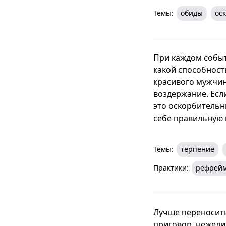
Темы:
обиды
ос
При каждом событ
какой способност
красивого мужчин
воздержание. Если
это оскорбительн
себе правильную п
Темы:
терпение
Практики:
рефрей
Лучше переносить
приговор, нежели