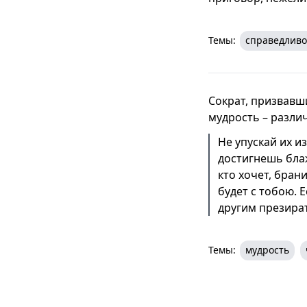
Темы:
справедливо
Сократ, призвавш
мудрость – различ
Не упускай их из
достигнешь блаж
кто хочет, бран
будет с тобою.
другим презират
Темы:
мудрость