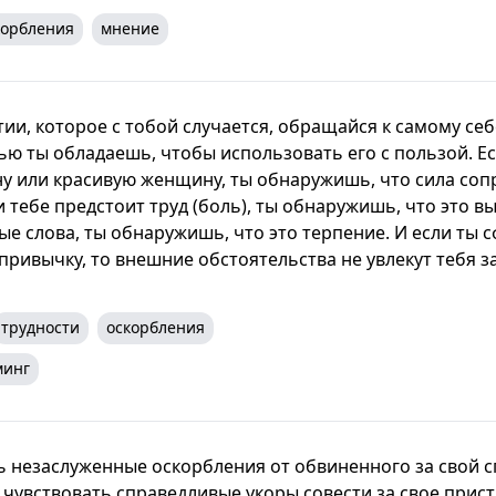
корбления
мнение
ии, которое с тобой случается, обращайся к самому себ
ью ты обладаешь, чтобы использовать его с пользой. Е
у или красивую женщину, ты обнаружишь, что сила сопр
 тебе предстоит труд (боль), ты обнаружишь, что это в
ые слова, ты обнаружишь, что это терпение. И если ты 
ривычку, то внешние обстоятельства не увлекут тебя за
трудности
оскорбления
минг
 незаслуженные оскорбления от обвиненного за свой 
 чувствовать справедливые укоры совести за свое прис