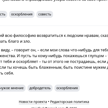
сть
оскорбления
совесть
ий всю философию возвратиться к людским нравам, сказ
ать благо и зло.
 виду, – говорит он, – если мои слова что-нибудь для тебя
енства. И пусть ты кому-нибудь покажешься глупцом – т
ит тебя и оскорбляет – ты от этого не пострадаешь, если
 Если ты хочешь быть блаженным, быть поистине мужем 
ь себя.
чужое мнение
добродетель
оскорбления
Новости проекта
•
Редакторская политика