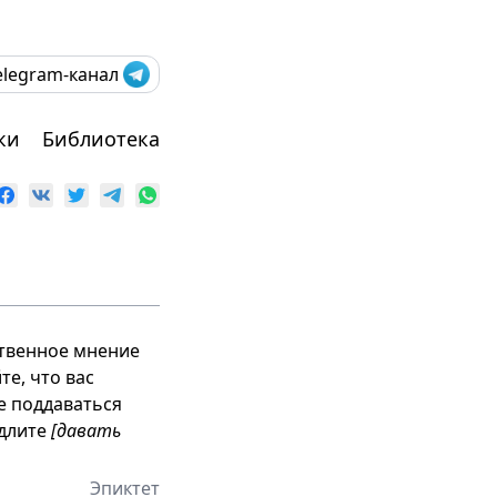
elegram-канал
ки
Библиотека
бственное мнение
те, что вас
е поддаваться
едлите
[давать
Эпиктет