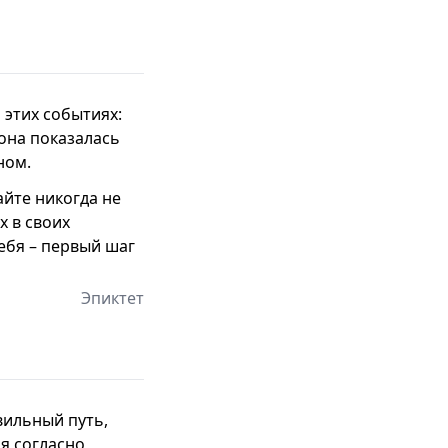
этих событиях:
 она показалась
ном.
айте никогда не
х в своих
ебя – первый шаг
Эпиктет
вильный путь,
я согласно