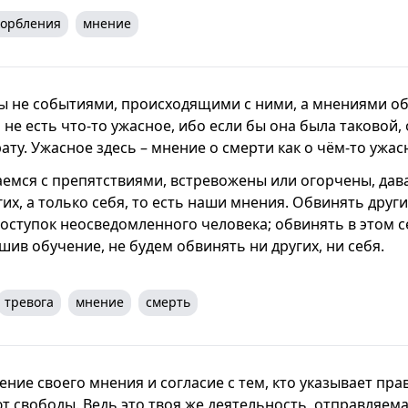
корбления
мнение
 не событиями, происходящими с ними, а мнениями об 
не есть что-то ужасное, ибо если бы она была таковой,
ату.
Ужасное здесь – мнение о смерти как о чём-то ужас
аемся с препятствиями, встревожены или огорчены, дав
их, а только себя, то есть наши мнения. Обвинять други
поступок неосведомленного человека; обвинять в этом с
шив обучение, не будем обвинять ни других, ни себя.
тревога
мнение
смерть
ние своего мнения и согласие с тем, кто указывает пра
т свободы. Ведь это твоя же деятельность, отправляема