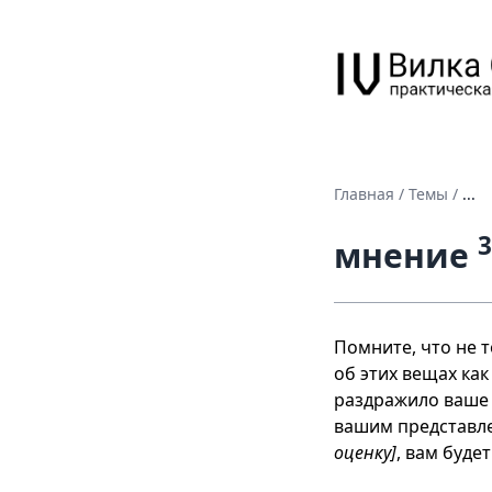
Главная
/
Темы
/
...
3
мнение
Помните, что не т
об этих вещах как
раздражило ваше 
вашим представле
оценку]
, вам буде