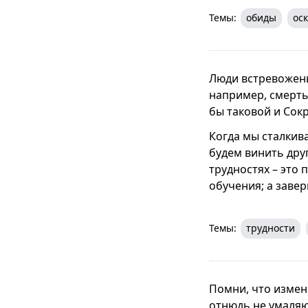
Темы:
обиды
ос
Люди встревожены
например, смерть 
бы таковой и Сокр
Когда мы сталкив
будем винить друг
трудностях – это 
обучения; а завер
Темы:
трудности
Помни, что измене
отнюдь не умаляю