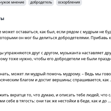
чужое мнение
добродетель
оскорбления
ты
е может оставаться, как был, если рядом с мудрым не б
 которыми он мог бы делиться добродетелями. Прибавь к
 упражняются друг с другом, музыканта наставляет дру
ому тоже нужно, чтобы его добродетели не были праздн
нать, может ли мудрый помочь мудрому. – Ведь мы гово
сяческим благом и достиг вершины; спрашивается, как 
жить вкратце то, что думаю, и описать тебе людей, что 
ми себе в тягость: они так же нестойки в беде, как и до …