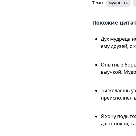
Темы:
мудрость
Похожие цита
Дух мудреца н
ему друзей, с
Опытные борцы
выучкой. Мудр
Ты желаешь уз
преисполнен в
Я хочу подыто
дают покоя, са