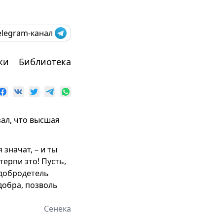
elegram-канал
ки
Библиотека
ал, что высшая
 значат, – и ты
ерпи это! Пусть,
 добродетель
добра, позволь
Сенека