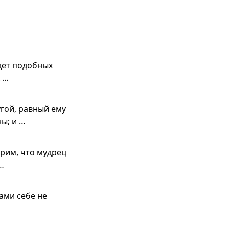
удет подобных
 …
гой, равный ему
ы; и …
рим, что мудрец
…
сами себе не