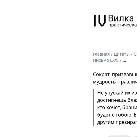
Главная
/
Цитаты
/
С
Письмо LXXI
/
...
Сократ, призвавш
мудрость – различ
Не упускай их из
достигнешь блаж
кто хочет, бран
будет с тобою.
другим презират