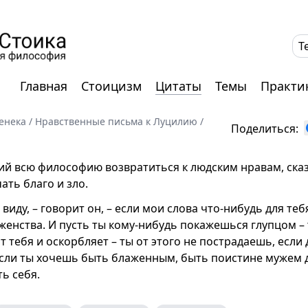
T
Главная
Стоицизм
Цитаты
Темы
Практи
енека
/
Нравственные письма к Луцилию
/
Поделиться:
ий всю философию возвратиться к людским нравам, сказ
ать благо и зло.
 виду, – говорит он, – если мои слова что-нибудь для тебя
енства. И пусть ты кому-нибудь покажешься глупцом – т
ит тебя и оскорбляет – ты от этого не пострадаешь, если
 Если ты хочешь быть блаженным, быть поистине мужем 
ь себя.