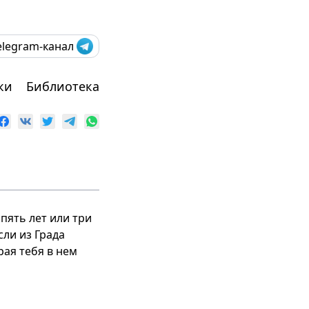
elegram-канал
ки
Библиотека
 пять лет или три
сли из Града
рая тебя в нем