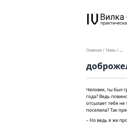
Главная
/
Темы
/
...
доброже
Человек, ты был г
года? Ведь повино
отсылает тебя не 
поселила? Так пре
– Но ведь я же пр