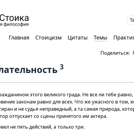
T
Главная
Стоицизм
Цитаты
Темы
Практи
Поделиться:
3
лательность
ражданином этого великого града. Не все ли тебе равно,
вение законам равно для всех. Что же ужасного в том, е
тиран и не судья неправедный, а та самая природа, кото
тор отпускает со сцены принятого им актера.
овел не пять действий, а только три.