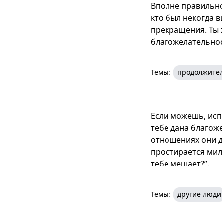
Вполне правильно.
кто был некогда 
прекращения. Ты ж
благожелательност
Темы:
продолжите
Если можешь, исп
тебе дана благож
отношениях они да
простирается мило
тебе мешает?”.
Темы:
другие люди