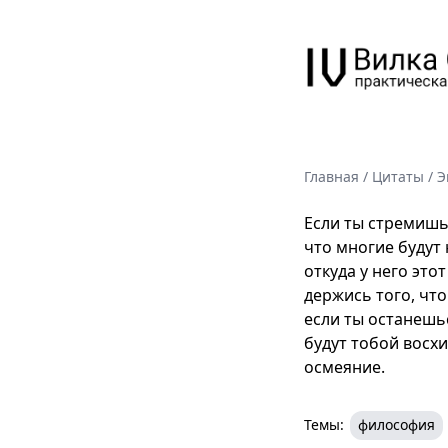
Главная
/
Цитаты
/
Э
Если ты стремишь
что многие будут 
откуда у него это
держись того, что
если ты останешь
будут тобой восх
осмеяние.
Темы:
философия