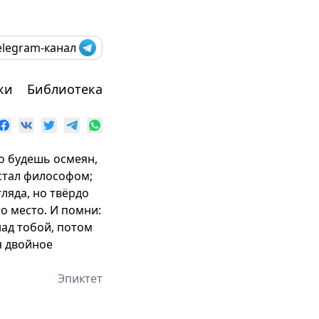
elegram-канал
ки
Библиотека
то будешь осмеян,
 стал философом;
ляда, но твёрдо
о место. И помни:
над тобой, потом
я двойное
Эпиктет