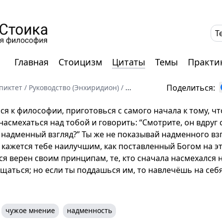
T
Главная
Стоицизм
Цитаты
Темы
Практи
Поделиться:
пиктет
/
Руководство (Энхиридион)
/
...
ся к философии, приготовься с самого начала к тому, ч
насмехаться над тобой и говорить: “Смотрите, он вдруг
т надменный взгляд?” Ты же не показывай надменного взг
 кажется тебе наилучшим, как поставленный Богом на эт
ся верен своим принципам, те, кто сначала насмехался 
ищаться; но если ты поддашься им, то навлечёшь на себ
чужое мнение
надменность