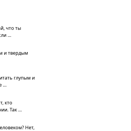
й, что ты
сли …
ым и твердым
читать глупым и
е …
, кто
нии. Так …
еловеком? Нет,