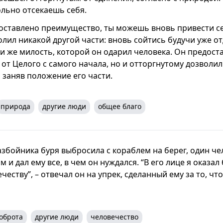
ольно отсекаешь себя.
оставлено преимущество, ты можешь вновь привести се
олил никакой другой части: вновь сойтись будучи уже о
и же милость, которой он одарил человека. Он предост
 от Целого с самого начала, но и отторгнутому дозволи
 заняв положение его части.
природа
другие люди
общее благо
збойника буря выбросила с кораблем на берег, один чел
ом и дал ему все, в чем он нуждался. “В его лице я оказа
ечеству”, – отвечал он на упрек, сделанный ему за то, чт
оброта
другие люди
человечество