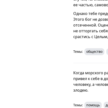
ее частью, самов
Однако тебе пред
Этого бог не дозв
отсеченной. Оцен
не отторгать себя
срастись с Целым,
Темы:
общество
Когда морского ра
привел к себе в д
человеку, а челов
злодею.
Темы:
помощь
д