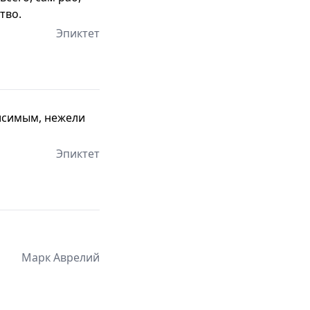
тво.
Эпиктет
исимым, нежели
Эпиктет
Марк Аврелий