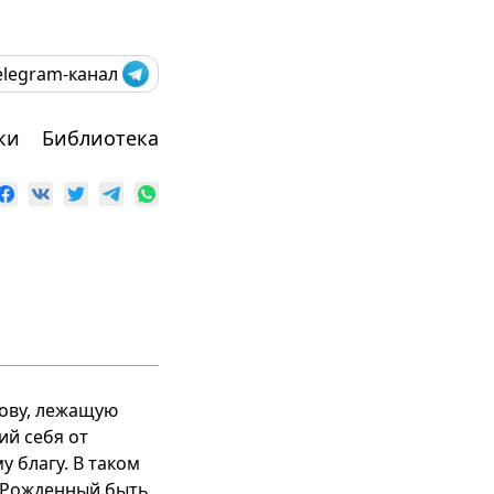
elegram-канал
ки
Библиотека
лову, лежащую
ий себя от
 благу. В таком
. Рожденный быть