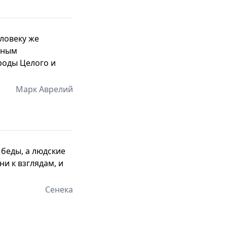
еловеку же
нным
роды Целого и
Марк Аврелий
 беды, а людские
ни к взглядам, и
Сенека