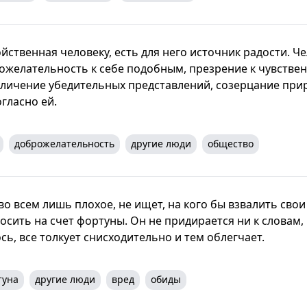
йственная человеку, есть для него источник радости. Ч
ожелательность к себе подобным, презрение к чувстве
личение убедительных представлений, созерцание при
гласно ей.
доброжелательность
другие люди
общество
о всем лишь плохое, не ищет, на кого бы взвалить свои
осить на счет фортуны. Он не придирается ни к словам, 
сь, все толкует снисходительно и тем облегчает.
туна
другие люди
вред
обиды