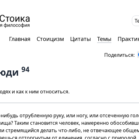
T
Главная
Стоицизм
Цитаты
Темы
Практи
Поделиться:
94
люди
юдях и как к ним относиться.
-нибудь отрубленную руку, или ногу, или отсеченную го
вища? Таким становится человек, намеренно обособивш
и стремящийся делать что-либо, не отвечающее общему
ваешься отторгнутым от единения, согласно с природой