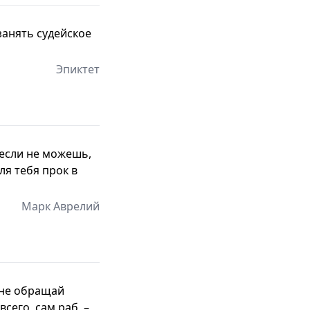
занять судейское
Эпиктет
, если не можешь,
ля тебя прок в
Марк Аврелий
 не обращай
сего, сам раб, –