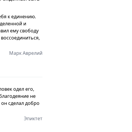
бя к единению.
тделенной и
авил ему свободу
л воссоединиться,
Марк Аврелий
овек одел его,
л благодеяние не
о он сделал добро
Эпиктет