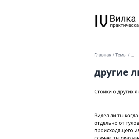
Главная
/
Темы
/
...
другие 
Стоики о других л
Видел ли ты когда
отдельно от туло
происходящего ил
случае, ты оказы