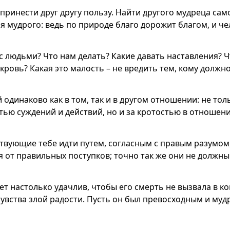
принести друг другу пользу. Найти другого мудреца сам
я мудрого: ведь по природе благо дорожит благом, и че
с людьми? Что нам делать? Какие давать наставления?
кровь? Какая это малость – не вредить тем, кому должн
 одинаково как в том, так и в другом отношении: не тол
ью суждений и действий, но и за кротостью в отношени
твующие тебе идти путем, согласным с правым разумом,
я от правильных поступков; точно так же они не должн
ет настолько удачлив, чтобы его смерть не вызвала в к
вства злой радости. Пусть он был превосходным и му