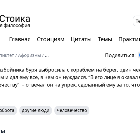
T
Главная
Стоицизм
Цитаты
Темы
Практи
Поделиться:
пиктет
/
Афоризмы
/
...
збойника буря выбросила с кораблем на берег, один чел
ом и дал ему все, в чем он нуждался. “В его лице я оказа
ечеству”, – отвечал он на упрек, сделанный ему за то, чт
оброта
другие люди
человечество
ты