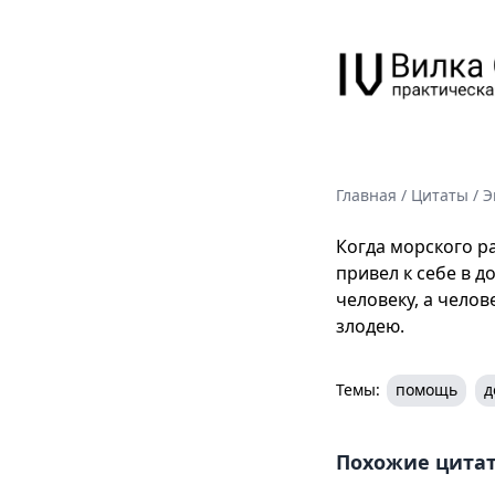
Главная
/
Цитаты
/
Э
Когда морского ра
привел к себе в д
человеку, а челов
злодею.
Темы:
помощь
д
Похожие цита