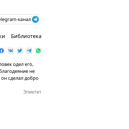
elegram-канал
ки
Библиотека
овек одел его,
л благодеяние не
о он сделал добро
Эпиктет