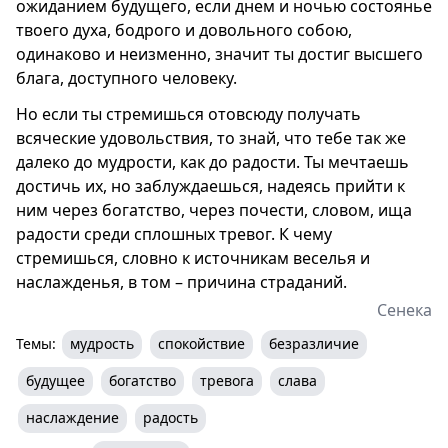
ожиданием будущего, если днем и ночью состоянье
твоего духа, бодрого и довольного собою,
одинаково и неизменно, значит ты достиг высшего
блага, доступного человеку.
Но если ты стремишься отовсюду получать
всяческие удовольствия, то знай, что тебе так же
далеко до мудрости, как до радости. Ты мечтаешь
достичь их, но заблуждаешься, надеясь прийти к
ним через богатство, через почести, словом, ища
радости среди сплошных тревог. К чему
стремишься, словно к источникам веселья и
наслажденья, в том – причина страданий.
Сенека
Темы:
мудрость
спокойствие
безразличие
будущее
богатство
тревога
слава
наслаждение
радость