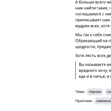
А больше всего м
нам найти таких,
соглашаемся с ни
приписывает нам б
мудрее всех, хотя
Мы так к себе сни
Обрекающий на пы
щедрости, предаю
Хотя лесть всех д
Вы называете ме
вредного хочу; 
еде и в питье, и
Темы:
пороки
с
Практики:
самоана