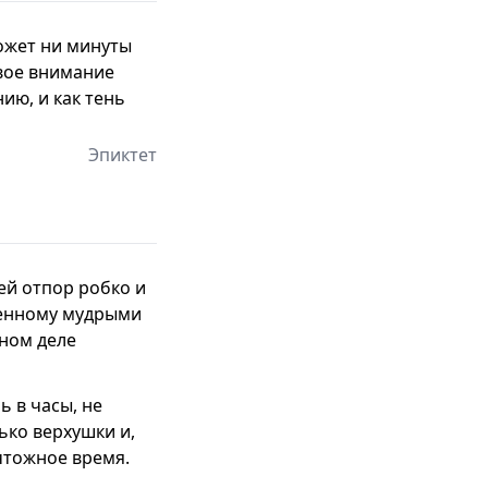
может ни минуты
свое внимание
ию, и как тень
Эпиктет
ей отпор робко и
денному мудрыми
ном деле
ь в часы, не
ько верхушки и,
чтожное время.