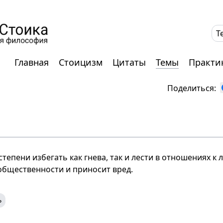
T
Главная
Стоицизм
Цитаты
Темы
Практи
Поделиться:
степени избегать как гнева, так и лести в отношениях к л
общественности и приносит вред.
ь