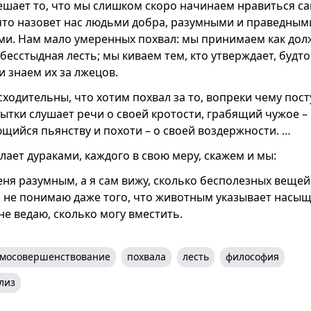
ешает то, что мы слишком скоро начинаем нравиться са
 что назовет нас людьми добра, разумными и праведными
ми. Нам мало умеренных похвал: мы принимаем как долж
есстыдная лесть; мы киваем тем, кто утверждает, будто
 и знаем их за лжецов.
сходительны, что хотим похвал за то, вопреки чему пост
тки слушает речи о своей кротости, грабящий чужое – 
щийся пьянству и похоти – о своей воздержности. …
елает дураками, каждого в свою меру, скажем и мы:
ня разумным, а я сам вижу, сколько бесполезных вещей
я не понимаю даже того, что животным указывает насыщ
 не ведаю, сколько могу вместить.
амосовершенствование
похвала
лесть
философия
лиз