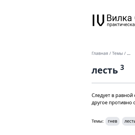
Главная
/
Темы
/
...
3
лесть
Следует в равной 
другое противно 
Темы:
гнев
лест