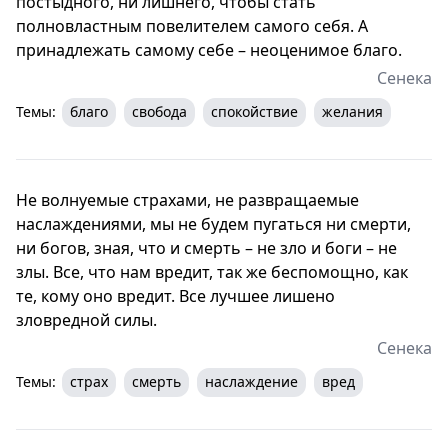
постыдного, ни лишнего, чтобы стать
полновластным повелителем самого себя. А
принадлежать самому себе – неоценимое благо.
Сенека
Темы:
благо
свобода
спокойствие
желания
Не волнуемые страхами, не развращаемые
наслаждениями, мы не будем пугаться ни смерти,
ни богов, зная, что и смерть – не зло и боги – не
злы. Все, что нам вредит, так же беспомощно, как
те, кому оно вредит. Все лучшее лишено
зловредной силы.
Сенека
Темы:
страх
смерть
наслаждение
вред