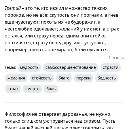
Третий
– это те, кто изжил множество тяжких
пороков, но не все: скупость они прогнали, а гнев
еще чувствуют; похоть их не будоражит, а
честолюбие одолевает; желаний у них нет, а страх
остался, или страху перед одним они стойко
противятся, страху перед другим – уступают,
например, смерть презирают, боли пугаются.
Сенека
Темы:
мудрость
самосовершенствование
страсти
желания
стойкость
благо
пороки
бедность
страх
смерть
боль
Философия не отвергает дарованья, не нужно
только слишком уж трудиться над словом. Пусть
будет нашей высшей целью одно: говорить, как