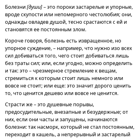
Болезни
[души]
– это пороки застарелые и упорные,
вроде скупости или непомерного честолюбия; они,
однажды овладев душой, тесно срастаются с ей и
становятся ее постоянным злом.
Короче говоря, болезнь есть извращенное, но
упорное суждение, – например, что нужно изо всех
сил добиваться того, чего стоит добиваться лишь
без траты сил; или, если угодно, можно определить
и так: это – чрезмерное стремление к вещам,
стремиться к которым стоит лишь немного или
вовсе не стоит; или еще: это значит дорого ценить
то, что ценится дешево или вовсе не ценится.
Страсти же – это душевные порывы,
предосудительные, внезапные и безудержные; от
них, если они часты и запущены, начинаются
болезни: так насморк, который не стал постоянным,
переходит в кашель, а непрерывный и застарелый