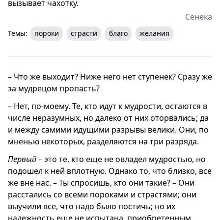
вызывает чахотку.
Сенека
Темы:
пороки
страсти
благо
желания
– Что же выходит? Ниже него нет ступенек? Сразу же
за мудрецом пропасть?
– Нет, по-моему. Те, кто идут к мудрости, остаются в
числе неразумных, но далеко от них оторвались; да
и между самими идущими разрывы велики. Они, по
мненью некоторых, разделяются на три разряда.
Первый
– это те, кто еще не овладел мудростью, но
подошел к ней вплотную. Однако то, что близко, все
же вне нас. – Ты спросишь, кто они такие? – Они
расстались со всеми пороками и страстями; они
выучили все, что надо было постичь; но их
надежность еще не испытана, приобретенным