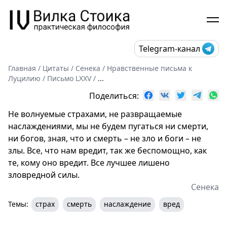
Telegram-канал
Главная
/
Цитаты
/
Сенека
/
Нравственные письма к
Луцилию
/
Письмо LXXV
/
...
Поделиться:
Не волнуемые страхами, не развращаемые
наслаждениями, мы не будем пугаться ни смерти,
ни богов, зная, что и смерть – не зло и боги – не
злы. Все, что нам вредит, так же беспомощно, как
те, кому оно вредит. Все лучшее лишено
зловредной силы.
Сенека
Темы:
страх
смерть
наслаждение
вред