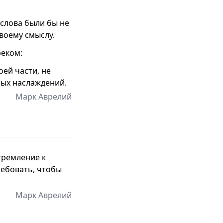
 слова были бы не
воему смыслу.
реком:
оей части, не
бых наслаждений.
Марк Аврелий
тремление к
ребовать, чтобы
Марк Аврелий