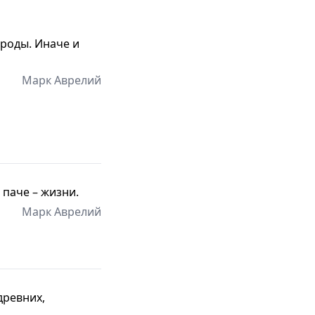
ироды. Иначе и
Марк Аврелий
 паче – жизни.
Марк Аврелий
древних,