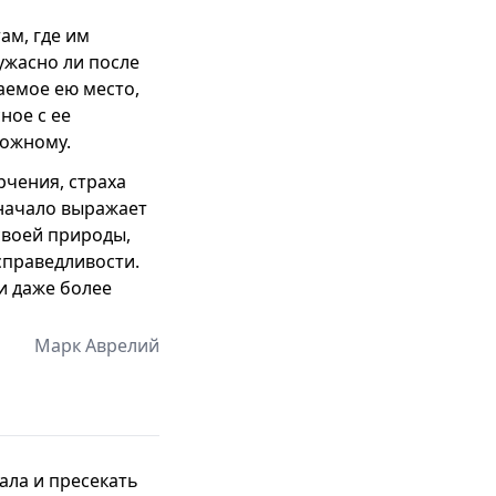
ам, где им
 ужасно ли после
маемое ею место,
ное с ее
ложному.
рчения, страха
 начало выражает
своей природы,
справедливости.
и даже более
Марк Аврелий
ала и пресекать