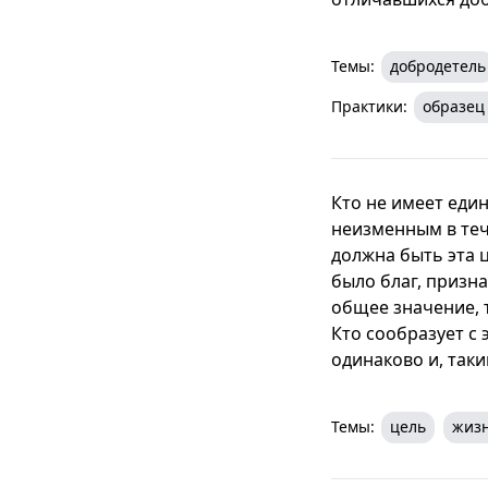
Темы:
добродетель
Практики:
образец
Кто не имеет еди
неизменным в теч
должна быть эта ц
было благ, призн
общее значение, 
Кто сообразует с 
одинаково и, так
Темы:
цель
жиз