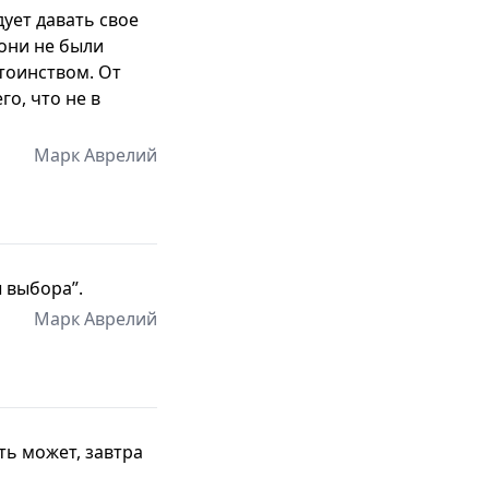
дует давать свое
 они не были
тоинством. От
о, что не в
Марк Аврелий
 выбора”.
Марк Аврелий
ть может, завтра