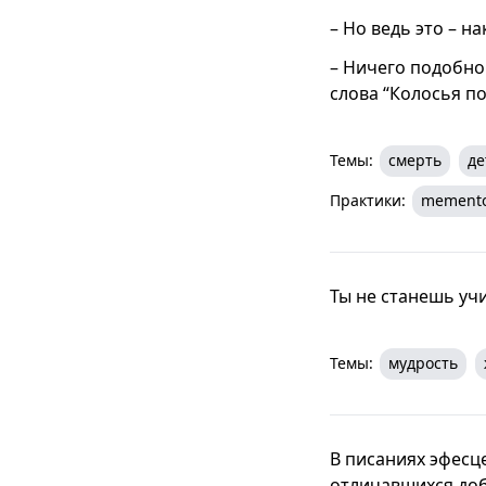
– Но ведь это – н
– Ничего подобно
слова “Колосья п
Темы:
смерть
де
Практики:
memento
Ты не станешь уч
Темы:
мудрость
В писаниях эфесц
отличавшихся до