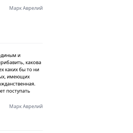
Марк Аврелий
 единым и
прибавить, какова
х каких бы то ни
рых, имеющих
ажданственная.
дет поступать
Марк Аврелий