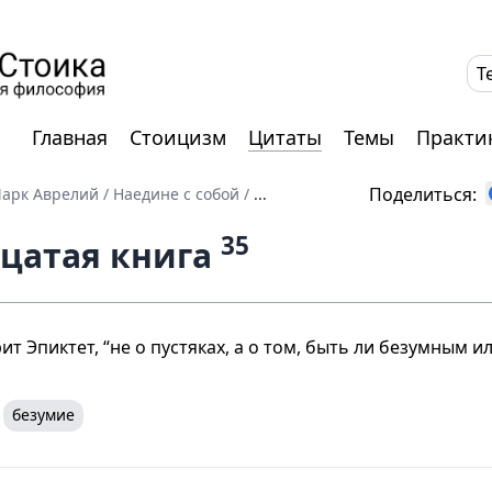
T
Главная
Стоицизм
Цитаты
Темы
Практи
Поделиться:
арк Аврелий
/
Наедине с собой
/
...
35
цатая книга
ит Эпиктет, “не о пустяках, а о том, быть ли безумным ил
безумие