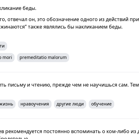
акликание беды.
го, отвечал он, это обозначение одного из действий пр
ожинаются” также являлись бы накликанием беды.
ти
 mori
premeditatio malorum
ить письму и чтению, прежде чем не научишься сам. Тем
жизнь
нравоучения
другие люди
обучение
ев рекомендуется постоянно вспоминать о ком-либо из 
бродетелью.