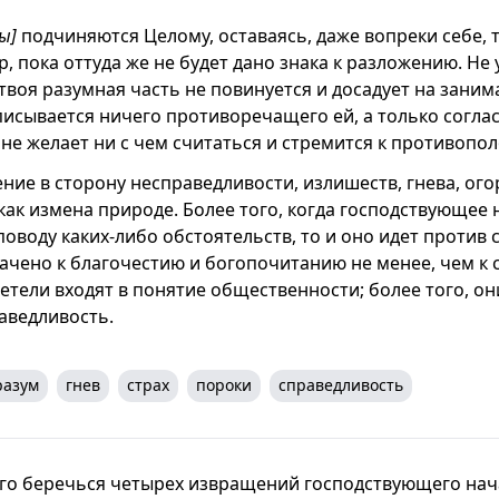
ы]
подчиняются Целому, оставаясь, даже вопреки себе, т
ор, пока оттуда же не будет дано знака к разложению. Не
 твоя разумная часть не повинуется и досадует на зани
писывается ничего противоречащего ей, а только соглас
 не желает ни с чем считаться и стремится к противопо
ние в сторону несправедливости, излишеств, гнева, ого
 как измена природе. Более того, когда господствующее
оводу каких-либо обстоятельств, то и оно идет против 
ачено к благочестию и богопочитанию не менее, чем к 
етели входят в понятие общественности; более того, он
аведливость.
разум
гнев
страх
пороки
справедливость
его беречься четырех извращений господствующего нач