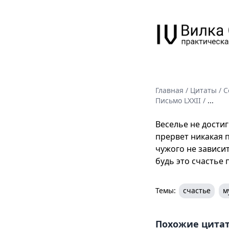
Главная
/
Цитаты
/
С
Письмо LXXII
/
...
Веселье не дости
прервет никакая п
чужого не зависит
будь это счастье 
Темы:
счастье
м
Похожие цита