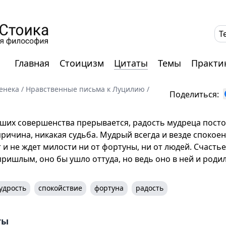
T
Главная
Стоицизм
Цитаты
Темы
Практи
енека
/
Нравственные письма к Луцилию
/
Поделиться:
гших совершенства прерывается, радость мудреца посто
ричина, никакая судьба. Мудрый всегда и везде спокоен
 и не ждет милости ни от фортуны, ни от людей. Счастье 
пришлым, оно бы ушло оттуда, но ведь оно в ней и роди
удрость
спокойствие
фортуна
радость
ты