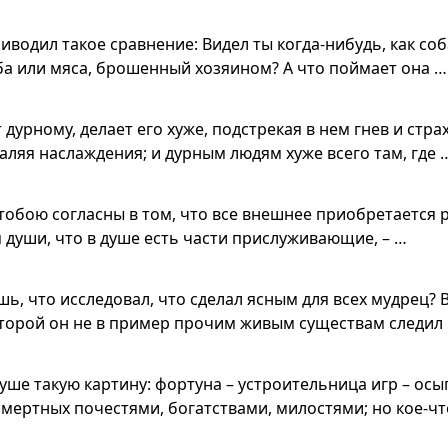
иводил такое сравнение: Видел ты когда-нибудь, как соб
еба или мяса, брошенный хозяином? А что поймает она …
дурному, делает его хуже, подстрекая в нем гнев и страх
аляя наслаждения; и дурным людям хуже всего там, где 
 тобою согласны в том, что все внешнее приобретается р
я души, что в душе есть части прислуживающие, – …
ь, что исследовал, что сделал ясным для всех мудрец? 
оторой он не в пример прочим живым существам следил 
душе такую картину: фортуна – устроительница игр – осы
мертных почестями, богатствами, милостями; но кое-чт