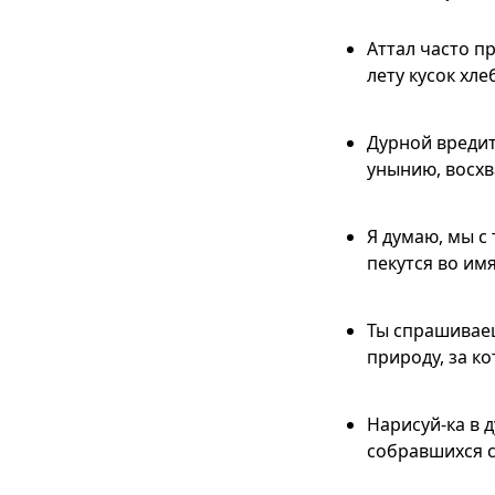
Аттал часто пр
лету кусок хл
Дурной вредит 
унынию, восхв
Я думаю, мы с
пекутся во им
Ты спрашиваеш
природу, за к
Нарисуй-ка в 
собравшихся с