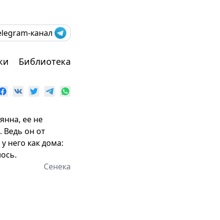
elegram-канал
ки
Библиотека
янна, ее не
. Ведь он от
у него как дома:
лось.
Сенека