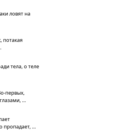
аки ловят на
, потакая
…
ади тела, о теле
Во-первых,
глазами, …
пает
о пропадает, …