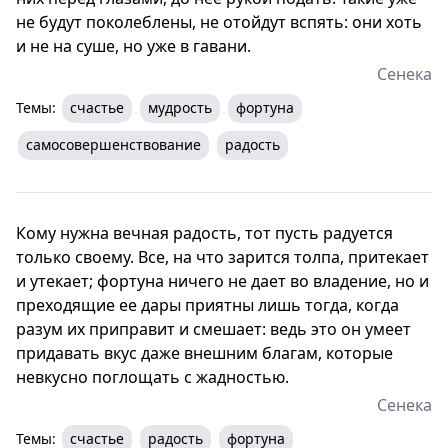
не будут поколеблены, не отойдут вспять: они хоть
и не на суше, но уже в гавани.
Сенека
Темы:
счастье
мудрость
фортуна
самосовершенствование
радость
Кому нужна вечная радость, тот пусть радуется
только своему. Все, на что зарится толпа, притекает
и утекает; фортуна ничего не дает во владение, но и
преходящие ее дары приятны лишь тогда, когда
разум их приправит и смешает: ведь это он умеет
придавать вкус даже внешним благам, которые
невкусно поглощать с жадностью.
Сенека
Темы:
счастье
радость
фортуна