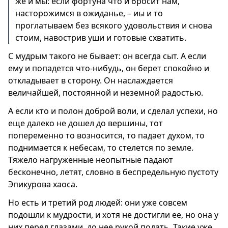
же и мы: если фортуна что и бросит нам,
насторожимся в ожиданье, – иы и то
проглатываем без всякого удовольствия и снова
стоим, навострив уши и готовые схватить.
С мудрым такого не бывает: он всегда сыт. А если
ему и попадется что-нибудь, он берет спокойно и
откладывает в сторону. Он наслаждается
величайшей, постоянной и неземной радостью.
А если кто и полон доброй воли, и сделал успехи, но
еще далеко не дошел до вершины, тот
попеременно то возносится, то падает духом, то
поднимается к небесам, то стелется по земле.
Тяжело нагруженные неопытные падают
бесконечно, летят, словно в беспредельную пустоту
Эпикурова хаоса.
Но есть и третий род людей: они уже совсем
подошли к мудрости, и хотя не достигли ее, но она у
них перед глазами, до нее рукой подать. Такие уже