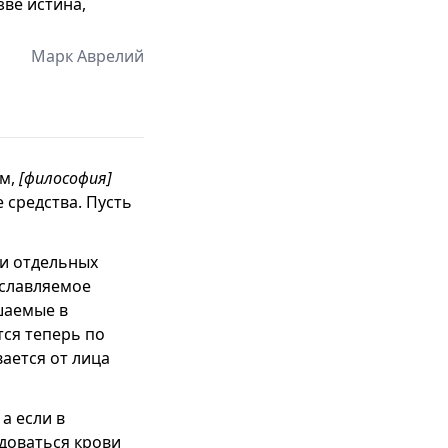
зве истина,
Марк Аврелий
ом,
[философия]
 средства. Пусть
 и отдельных
ославляемое
шаемые в
тся теперь по
ается от лица
а если в
адоваться крови