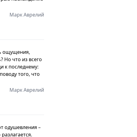
Марк Аврелий
ть ощущения,
? Но что из всего
и к последнему:
поводу того, что
Марк Аврелий
от одушевления –
о разлагается.