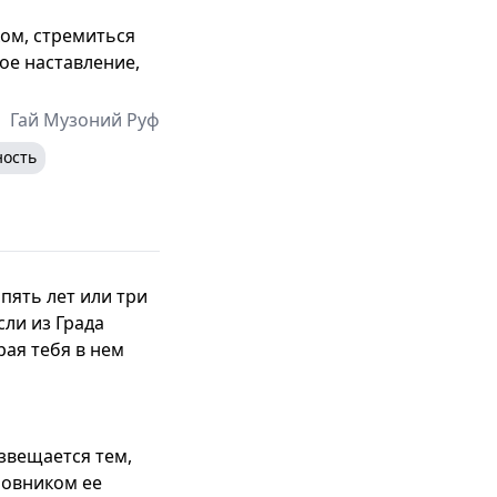
ком, стремиться
ое наставление,
Гай Музоний Руф
ность
 пять лет или три
сли из Града
рая тебя в нем
озвещается тем,
новником ее