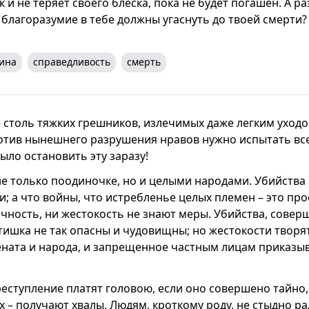
 и не теряет своего блеска, пока не будет погашен. А ра
 благоразумие в тебе должны угаснуть до твоей смерти?
ина
справедливость
смерть
не столь тяжких грешников, излечимых даже легким уход
отив нынешнего разрушения нравов нужно испытать все
ыло остановить эту заразу!
е только поодиночке, но и целыми народами. Убийства
и; а что войны, что истребленье целых племен – это пр
лчность, ни жестокость не знают меры. Убийства, совер
тишка не так опасны и чудовищны; но жестокости творя
ната и народа, и запрещенное частным лицам приказыв
реступление платят головою, если оно совершено тайно, 
х – получают хвалы. Людям, кроткому роду, не стыдно р