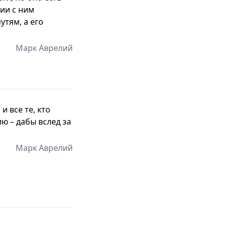
нии с ним
утям, а его
Марк Аврелий
и все те, кто
ю – дабы вслед за
Марк Аврелий