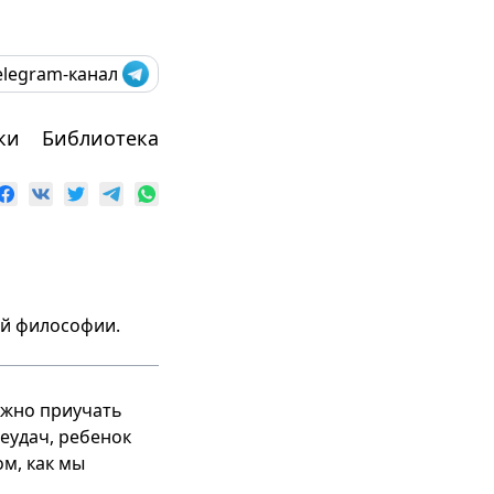
elegram-канал
ки
Библиотека
ой философии.
ужно приучать
неудач, ребенок
м, как мы