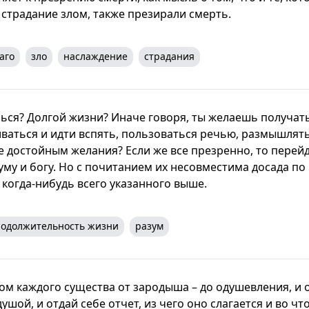
 страдание злом, также презирали смерть.
аго
зло
наслаждение
страдания
ься? Долгой жизни? Иначе говоря, ты желаешь получа
иваться и идти вспять, пользоваться речью, размышлять
е достойным желания? Если же все презренно, то перейд
му и богу. Но с почитанием их несовместима досада по 
 когда-нибудь всего указанного выше.
одолжительность жизни
разум
ом каждого существа от зародыша – до одушевления, и 
душой, и отдай себе отчет, из чего оно слагается и во чт