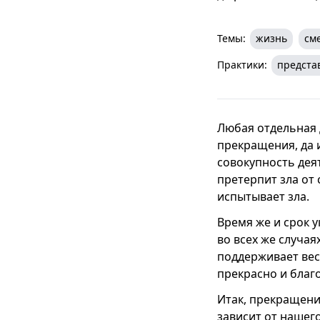
Темы:
жизнь
см
Практики:
предста
Любая отдельная 
прекращения, да и
совокупность дея
претерпит зла от 
испытывает зла.
Время же и срок у
во всех же случа
поддерживает вес
прекрасно и благ
Итак, прекращение
зависит от нашег