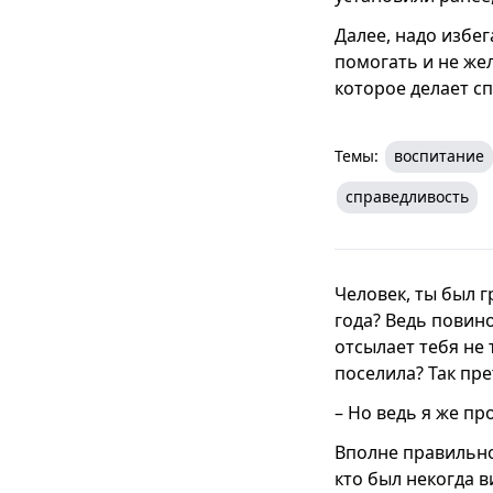
Далее, надо избег
помогать и не же
которое делает сп
Темы:
воспитание
справедливость
Человек, ты был г
года? Ведь повино
отсылает тебя не 
поселила? Так пре
– Но ведь я же пр
Вполне правильно.
кто был некогда 