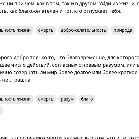
е ни при чем, как в том, так и в другом. Уйди из жизни,
ь, как благожелателен и тот, кто отпускает тебя.
льность жизни
смерть
доброжелательность
природа
орого добро только то, что благовременно, для которого
шее число действий, согласных с правым разумом, или 
ично созерцать ли мир более долгое или более краткое 
ь не страшна.
льность жизни
смерть
разум
благо
i
няет к презрению смерти, как мысль о том, что и те, ко