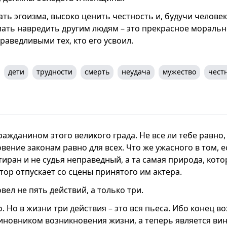
ать эгоизма, высоко ценить честность и, будучи челове
лать навредить другим людям – это прекрасное моральн
раведливыми тех, кто его усвоил.
дети
трудности
смерть
неудача
мужество
чест
ражданином этого великого града. Не все ли тебе равно,
вение законам равно для всех. Что же ужасного в том, е
тиран и не судья неправедный, а та самая природа, кото
тор отпускает со сцены принятого им актера.
овел не пять действий, а только три.
 Но в жизни три действия – это вся пьеса. Ибо конец в
виновником возникновения жизни, а теперь является ви