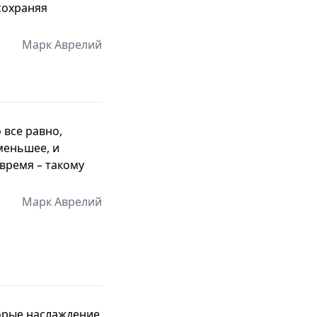
 сохраняя
Марк Аврелий
 все равно,
меньшее, и
время – такому
Марк Аврелий
торые наслаждение