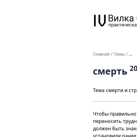
Главная
/
Темы
/
...
2
смерть
Тема смерти и ст
Чтобы правильно 
переносить трудно
должен быть знак
установили ранее