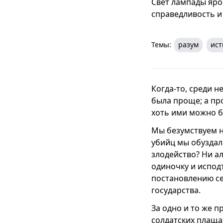
Свет лампады ярок
справедливость и
Темы:
разум
ист
Когда-то, среди 
была проще; а пр
хоть ими можно б
Мы безумствуем н
убийц мы обуздал
злодейство? Ни а
одиночку и испод
постановлению се
государства.
За одно и то же п
солдатских плаща