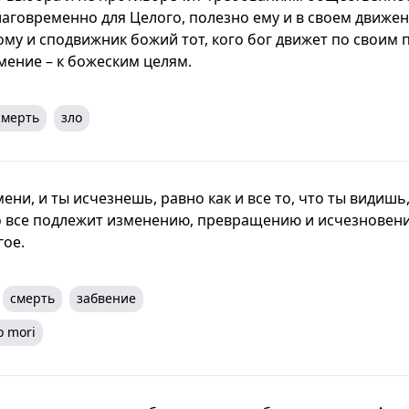
лаговременно для Целого, полезно ему и в своем движе
ому и сподвижник божий тот, кого бог движет по своим п
мение – к божеским целям.
смерть
зло
ни, и ты исчезнешь, равно как и все то, что ты видишь, 
о все подлежит изменению, превращению и исчезновени
гое.
смерть
забвение
 mori