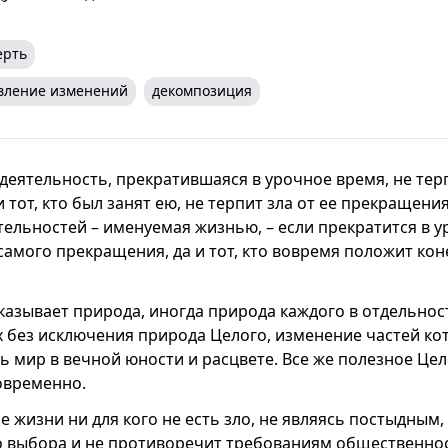
ерть
вление изменений
декомпозиция
деятельность, прекратившаяся в урочное время, не терп
 тот, кто был занят ею, не терпит зла от ее прекращения
тельностей – именуемая жизнью, – если прекратится в у
самого прекращения, да и тот, кто вовремя положит коне
казывает природа, иногда природа каждого в отдельности
ях без исключения природа Целого, изменение частей ко
ь мир в вечной юности и расцвете. Все же полезное Цел
овременно.
 жизни ни для кого не есть зло, не являясь постыдным,
о выбора и не противоречит требованиям общественнос