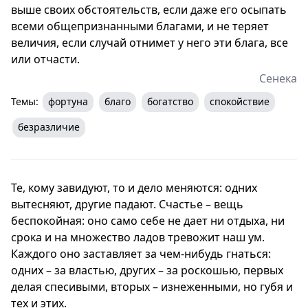
выше своих обстоятельств, если даже его осыпать
всеми общепризнанными благами, и не теряет
величия, если случай отнимет у него эти блага, все
или отчасти.
Сенека
Темы:
фортуна
благо
богатство
спокойствие
безразличие
Те, кому завидуют, то и дело меняются: одних
вытесняют, другие падают. Счастье – вещь
беспокойная: оно само себе не дает ни отдыха, ни
срока и на множество ладов тревожит наш ум.
Каждого оно заставляет за чем-нибудь гнаться:
одних – за властью, других – за роскошью, первых
делая спесивыми, вторых – изнеженными, но губя и
тех и этих.