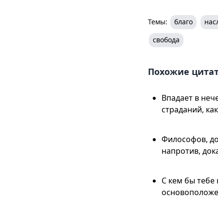
Темы:
благо
нас
свобода
Похожие цита
Впадает в нече
страданий, ка
Философов, до
напротив, док
С кем бы тебе
основоположен