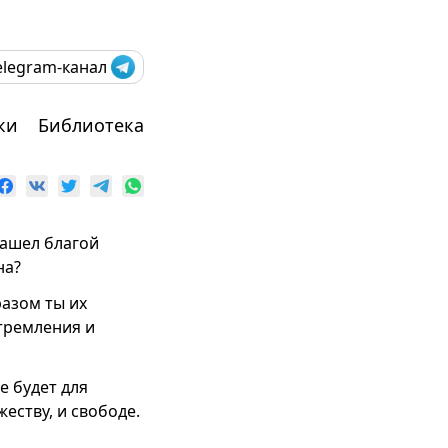
elegram-канал
ки
Библиотека
нашел благой
на?
азом ты их
стремления и
е будет для
еству, и свободе.