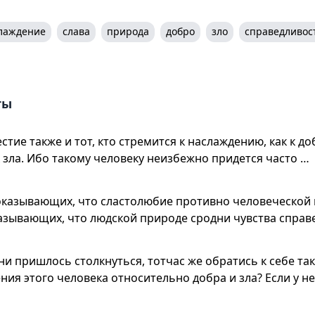
лаждение
слава
природа
добро
зло
справедливос
ты
стие также и тот, кто стремится к наслаждению, как к до
к зла. Ибо такому человеку неизбежно придется часто …
казывающих, что сластолюбие противно человеческой п
азывающих, что людской природе сродни чувства справ
 ни пришлось столкнуться, тотчас же обратись к себе так
ия этого человека относительно добра и зла? Если у не