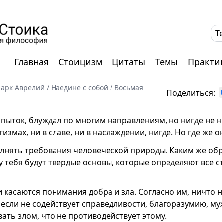
T
Главная
Стоицизм
Цитаты
Темы
Практи
арк Аврелий
/
Наедине с собой
/
Восьмая
Поделиться:
опыток, блуждал по многим направлениям, но нигде не 
гизмах, ни в славе, ни в наслаждении, нигде. Но где же о
олнять требования человеческой природы. Каким же обр
у тебя будут твердые основы, которые определяют все 
и касаются понимания добра и зла. Согласно им, ничто н
если не содействует справедливости, благоразумию, муж
ать злом, что не противодействует этому.