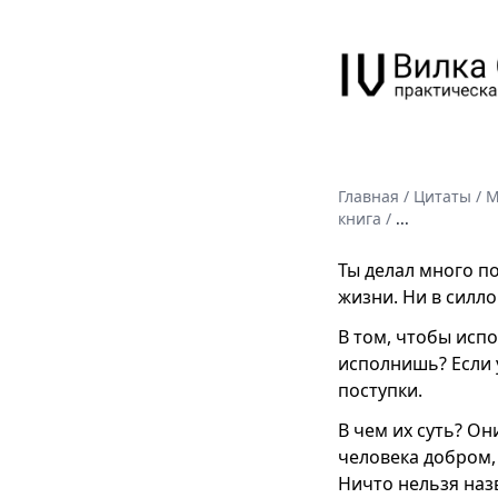
Главная
/
Цитаты
/
М
книга
/
...
Ты делал много п
жизни. Ни в силло
В том, чтобы исп
исполнишь? Если 
поступки.
В чем их суть? Он
человека добром, 
Ничто нельзя назв