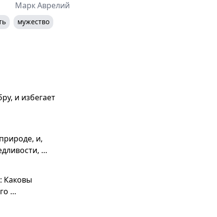
Марк Аврелий
ть
мужество
бру, и избегает
рироде, и,
едливости, …
: Каковы
го …