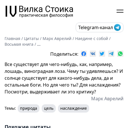
Telegram-канал
Главная
/
Цитаты
/
Марк Аврелий
/
Наедине с собой
/
Восьмая книга
/
...
Поделиться:
Все существует для чего-нибудь, как, например,
лошадь, виноградная лоза. Чему ты удивляешься? И
солнце существует для какого-нибудь дела, да и
остальные боги. Но для чего ты? Для наслаждения?
Посмотри, выдерживает ли это критику?
Марк Аврелий
Темы:
природа
цель
наслаждение
Похожие цитаты