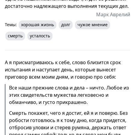
достаточно надлежащего выполнения текущих дел.
Марк Аврелий
Темы:
хорошая жизнь
долг
чужое мнение
смерть
усталость
А я присматриваюсь к себе, слово близится срок
испытания и наступает день, которые вынесет
приговор всем моим дням, и говорю про себя:
Все наши прежние слова и дела – ничто. Любое из
этих свидетельств мужества легковесно и
обманчиво, и густо прикрашено.
Смерть покажет, чего я достиг, ей я и поверю. Без
робости готовлюсь я к тому дню, когда придется,
отбросив уловки и стерев румяна, держать ответ
перед самим собой: только ли слова мои были