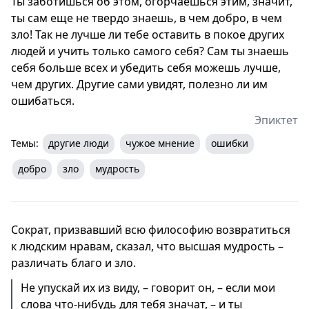
Ты заботишься об этом, огорчаешься этим, значит,
ты сам еще не твердо знаешь, в чем добро, в чем
зло! Так не лучше ли тебе оставить в покое других
людей и учить только самого себя? Сам ты знаешь
себя больше всех и убедить себя можешь лучше,
чем других. Другие сами увидят, полезно ли им
ошибаться.
Эпиктет
Темы:
другие люди
чужое мнение
ошибки
добро
зло
мудрость
Сократ, призвавший всю философию возвратиться
к людским нравам, сказал, что высшая мудрость –
различать благо и зло.
Не упускай их из виду, – говорит он, – если мои
слова что-нибудь для тебя значат, – и ты