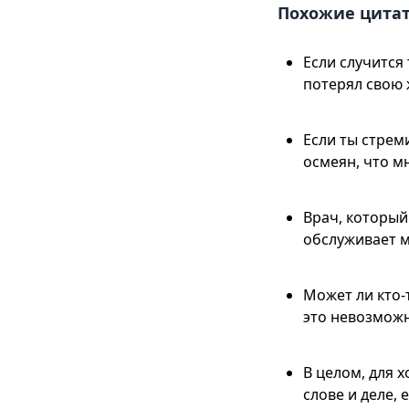
Похожие цита
Если случится 
потерял свою 
Если ты стрем
осмеян, что м
Врач, который
обслуживает мн
Может ли кто-
это невозможн
В целом, для 
слове и деле, 