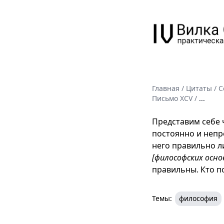
Главная
/
Цитаты
/
С
Письмо XCV
/
...
Представим себе ч
постоянно и непре
него правильно ли
[философских осно
правильны. Кто по
Темы:
философия