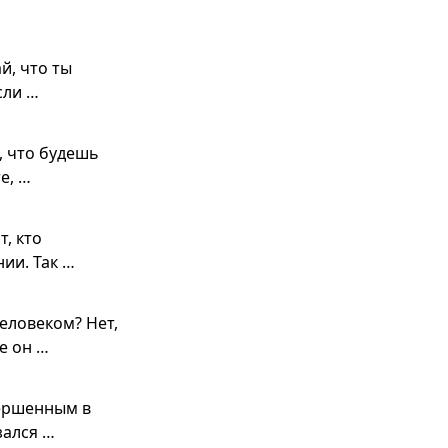
й, что ты
сли …
, что будешь
е, …
, кто
нии. Так …
еловеком? Нет,
е он …
вершенным в
зался …