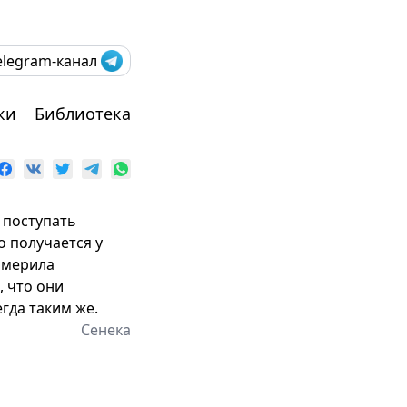
elegram-канал
ки
Библиотека
 поступать
о получается у
т мерила
, что они
гда таким же.
Сенека