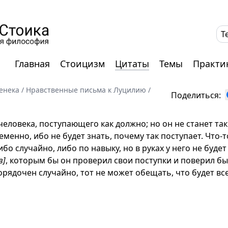
T
Главная
Стоицизм
Цитаты
Темы
Практи
енека
/
Нравственные письма к Луцилию
/
Поделиться:
еловека, поступающего как должно; но он не станет так
менно, ибо не будет знать, почему так поступает. Что-т
бо случайно, либо по навыку, но в руках у него не буде
в]
, которым бы он проверил свои поступки и поверил бы
рядочен случайно, тот не может обещать, что будет все