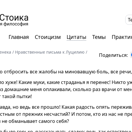
T
Главная
Стоицизм
Цитаты
Темы
Практи
енека
/
Нравственные письма к Луцилию
/
Поделиться:
о отбросить все жалобы на миновавшую боль, все речи, 
о хуже! Какие муки, какие страданья я перенес! Никто уж
аз домашние меня оплакивали, сколько раз врачи от мен
 такой пытки!
равда, но ведь все прошло! Какая радость опять переж
астным от прежних несчастий? И потом, кто из нас не п
и не обманывает самого себя?
о было горько, рассказывать сладко: ведь так естествен