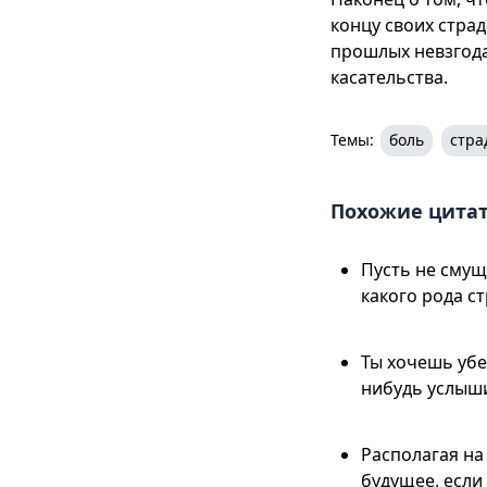
концу своих стра
прошлых невзгода
касательства.
Темы:
боль
стра
Похожие цита
Пусть не смущ
какого рода с
Ты хочешь убе
нибудь услыши
Располагая на
будущее, если