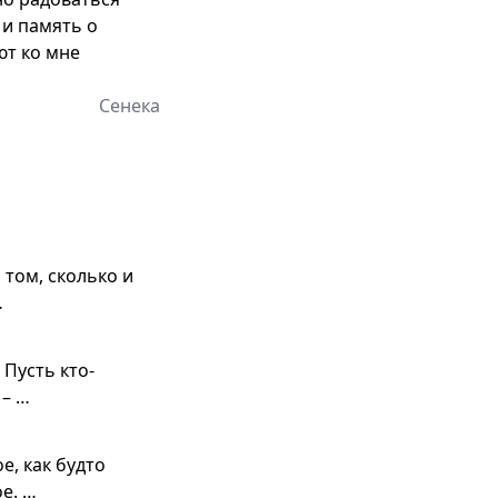
 и память о
ют ко мне
Сенека
 том, сколько и
…
 Пусть кто-
 – …
е, как будто
е. …