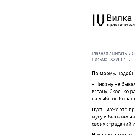
Главная
/
Цитаты
/
С
Письмо LXXVIII
/
...
По-моему, надобн
– Никому не бывал
встану. Сколько р
на дыбе не бывает
Пусть даже это п
муку и быть несч
своих страданий 
Наконец о том, чт