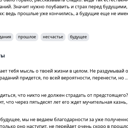
даний. Значит нужно поубавить и страх перед будущими,
х: ведь прошлые уже кончились, а будущие еще не име
дания
прошлое
несчастье
будущее
ты
ает тебя мысль о твоей жизни в целом. Не раздумывай о
траданий придется, по всей вероятности, перенести, но 
диться, что никто не должен страдать от предстоящего?
т, что через пятьдесят лет его ждет мучительная казнь,
 будущее, мы не ведаем благодарности за уже полученно
 только оно наступит, не перейдет очень скоро в прошло