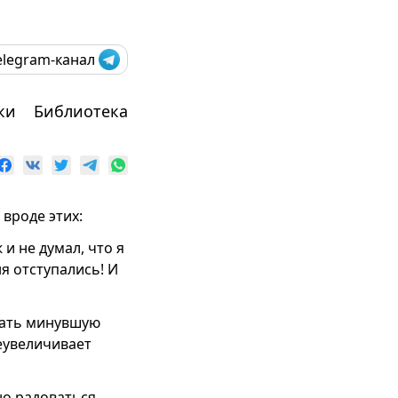
elegram-канал
ки
Библиотека
вроде этих:
 и не думал, что я
я отступались! И
ивать минувшую
реувеличивает
но радоваться