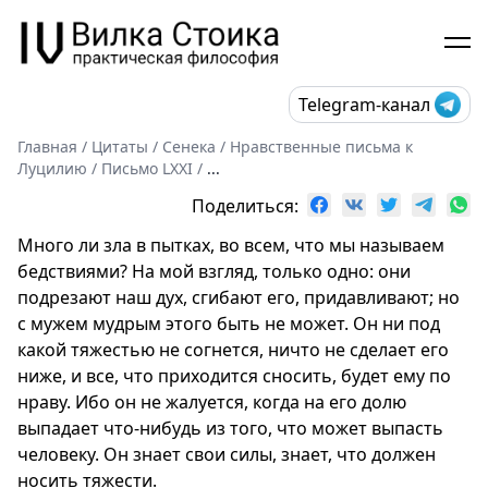
Telegram-канал
Главная
/
Цитаты
/
Сенека
/
Нравственные письма к
Луцилию
/
Письмо LXXI
/
...
Поделиться:
Много ли зла в пытках, во всем, что мы называем
бедствиями? На мой взгляд, только одно: они
подрезают наш дух, сгибают его, придавливают; но
с мужем мудрым этого быть не может. Он ни под
какой тяжестью не согнется, ничто не сделает его
ниже, и все, что приходится сносить, будет ему по
нраву. Ибо он не жалуется, когда на его долю
выпадает что-нибудь из того, что может выпасть
человеку. Он знает свои силы, знает, что должен
носить тяжести.