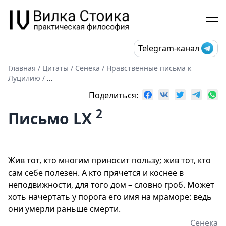
Telegram-канал
Главная
/
Цитаты
/
Сенека
/
Нравственные письма к
Луцилию
/
...
Поделиться:
2
Письмо LХ
Жив тот, кто многим приносит пользу; жив тот, кто
сам себе полезен. А кто прячется и коснее в
неподвижности, для того дом – словно гроб. Может
хоть начертать у порога его имя на мраморе: ведь
они умерли раньше смерти.
Сенека