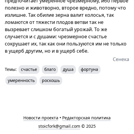
предпочитает умеренное чрезмерному, ибо первое
полезно и животворно, второе вредно, потому что
излишне. Так обилие зерна валит колосья, так
ломаются от тяжести плодов ветви так не
вызревает слишком богатый урожай. То же
случается и с душами: чрезмерное счастье
сокрушает их, так как они пользуются им не только
в ущерб другим, но и в ущерб себе.
Сенека
Темы:
счастье
благо
душа
фортуна
умеренность
роскошь
Новости проекта
•
Редакторская политика
stoicfork@gmail.com
© 2025