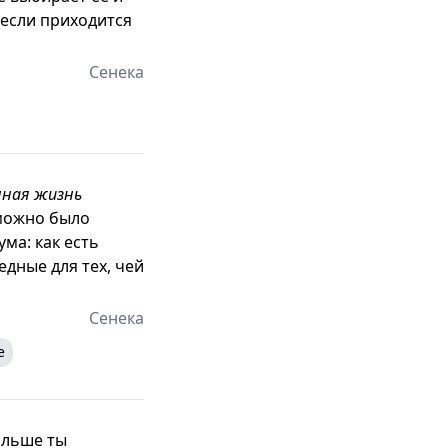
 если приходится
Сенека
нная жизнь
 можно было
ума: как есть
едные для тех, чей
Сенека
е
ольше ты