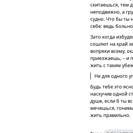
скитаешься, тем д
неподвижно, а гр
судно. Что бы ты 
себе: ведь больно
Зато когда избуде
сошлют на край зе
вопреки всему, ок
приезжаешь, – и 
жить с таким убе
Не для одного у
Будь тебе это ясн
наскучив одной с
душе, если б ты в
мечешься, гонимый
жить правильно.