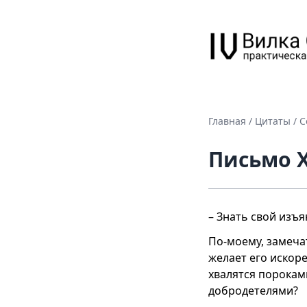
Главная
/
Цитаты
/
С
Письмо X
– Знать свой изъя
По-моему, замечат
желает его искоре
хвалятся пороками
добродетелями?