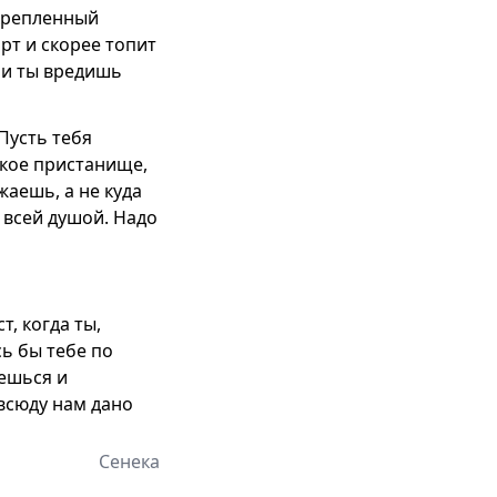
акрепленный
рт и скорее топит
ами ты вредишь
 Пусть тебя
акое пристанище,
жаешь, а не куда
 всей душой. Надо
т, когда ты,
ь бы тебе по
аешься и
 всюду нам дано
Сенека