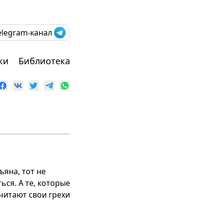
elegram-канал
ки
Библиотека
ъяна, тот не
ься. А те, которые
считают свои грехи