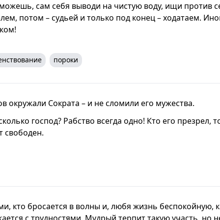
 можешь, сам себя выводи на чистую воду, ищи против с
ем, потом – судьей и только под конец – ходатаем. Ино
ком!
енствование
пороки
в окружали Сократа – и не сломили его мужества.
 сколько господ? Рабство всегда одно! Кто его презрел, т
т свободен.
еми, кто бросается в волны и, любя жизнь беспокойную,
ается с трудностями. Мудрый терпит такую участь, но н