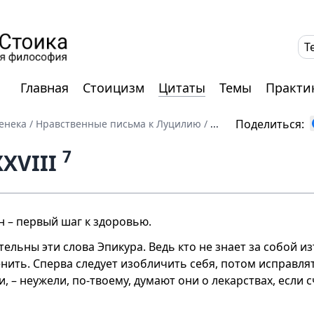
T
Главная
Стоицизм
Цитаты
Темы
Практи
Поделиться:
енека
/
Нравственные письма к Луцилию
/
...
7
XVIII
н – первый шаг к здоровью.
ельны эти слова Эпикура. Ведь кто не знает за собой из
нить. Сперва следует изобличить себя, потом исправлят
, – неужели, по-твоему, думают они о лекарствах, если 