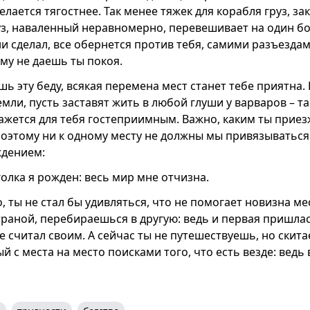
елается тягостнее. Так менее тяжек для корабля груз, з
уз, наваленный неравномерно, перевешивает на один бо
ни сделал, все обернется против тебя, самими разъезд
му не даешь ты покоя.
шь эту беду, всякая перемена мест станет тебе приятна.
мли, пусть заставят жить в любой глуши у варваров – т
ажется для тебя гостеприимным. Важно, каким ты приез
поэтому ни к одному месту не должны мы привязываться
ждением:
голка я рожден: весь мир мне отчизна.
о, ты не стал бы удивляться, что не помогает новизна мес
траной, перебираешься в другую: ведь и первая пришлас
се считал своим. А сейчас ты не путешествуешь, но скит
 с места на место поисками того, что есть везде: ведь