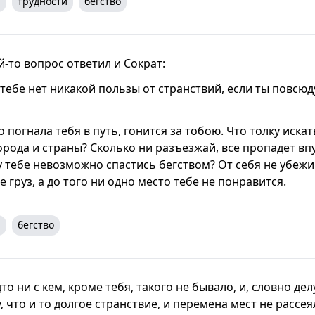
я
трудности
бегство
й-то вопрос ответил и Сократ:
 тебе нет никакой пользы от странствий, если ты повсю
о погнала тебя в путь, гонится за тобою. Что толку искат
рода и страны? Сколько ни разъезжай, все пропадет вп
 тебе невозможно спастись бегством? От себя не убеж
е груз, а до того ни одно место тебе не понравится.
я
бегство
то ни с кем, кроме тебя, такого не бывало, и, словно де
 что и то долгое странствие, и перемена мест не рассея