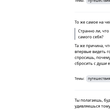
Темы:
путешестви
То же самое на че
Странно ли, что
самого себя?
Та же причина, чт
впервые видеть го
спросишь, почему
сбросить с души е
Темы:
путешестви
Ты полагаешь, буд
удивляешься тому,