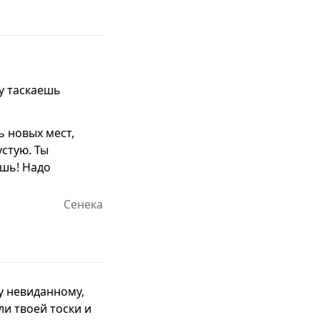
ду таскаешь
ь новых мест,
устую. Ты
ишь! Надо
Сенека
лу невиданному,
ли твоей тоски и