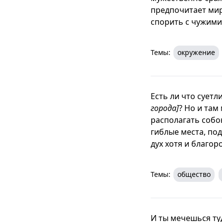
предпочитает мир
спорить с чужими
Темы:
окружение
Есть ли что сует
города]
? Но и там
располагать собою
гиблые места, под
дух хотя и благор
Темы:
общество
И ты мечешься ту